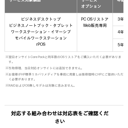
サービス対象製品
サービス
年数
オプション
ビジネスデスクトップ
PC OSリストア
3年
ビジネスノートブック・タブレット
Web販売専用
ワークステーション・イマーシブ
4年
モバイルワークステーション
rPOS
5年
※翌日オンサイトCare Packと同年数のOSリストアをご購入いただく必要がありま
す。
※引取修理、当日対応オンサイトには追加できません。
※お客様がHP標準リカバリメディアを事前に用意し出張修理時にHPにご提供いただ
く必要があります。
※RAIDおよびOS無しモデルは対象に含みません。
対応する組み合わせは対応表をご確認くだ
さい