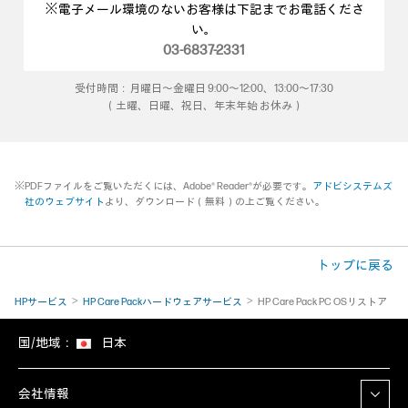
※電子メール環境のないお客様は下記までお電話くださ
い。
03-6837-2331
受付時間：月曜日～金曜日 9:00～12:00、13:00～17:30
（土曜、日曜、祝日、年末年始 お休み）
※PDFファイルをご覧いただくには、Adobe® Reader®が必要です。
アドビシステムズ
社のウェブサイト
より、ダウンロード（無料）の上ご覧ください。
トップに戻る
HPサービス
HP Care Packハードウェアサービス
HP Care Pack PC OSリストア
国/地域：
日本
会社情報