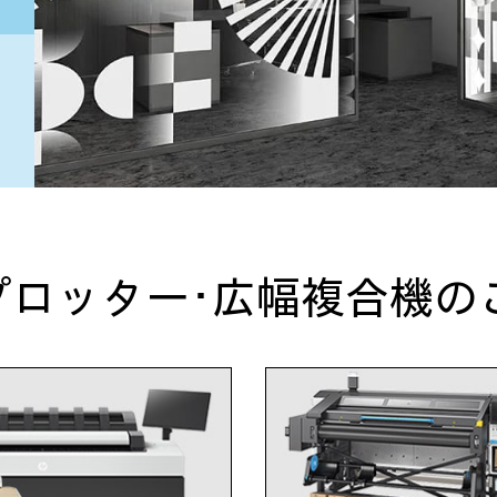
ー
･プロッター･広幅複合機の