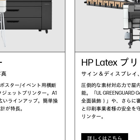
ー
HP Latex 
写真
サイン＆ディスプレイ
、ポスター/イベント用横断
圧倒的な素材対応力で屋
ジェットプリンター。A1
能。「UL GREENGUARD G
幅広いラインアップ。簡単操
全面装飾）」や、さらに審
設計が特長。
と印刷事業者様の安全を
リンター。
詳しくはこちら