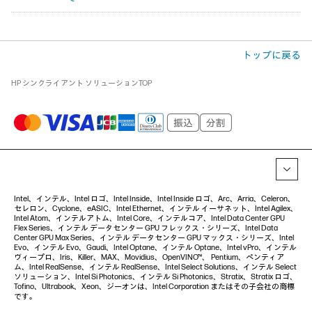
トップに戻る
HP シンクライアント ソリューションTOP
Intel、インテル、Intel ロゴ、Intel Inside、Intel Inside ロゴ、Arc、Arria、Celeron、
セレロン、Cyclone、eASIC、Intel Ethernet、インテル イーサネット、Intel Agilex、
Intel Atom、インテルアトム、Intel Core、インテルコア、Intel Data Center GPU
Flex Series、インテル データセンター GPU フレックス・シリーズ、Intel Data
Center GPU Max Series、インテル データセンター GPU マックス・シリーズ、Intel
Evo、インテル Evo、Gaudi、Intel Optane、インテル Optane、Intel vPro、インテル
ヴィープロ、Iris、Killer、MAX、Movidius、OpenVINO™、 Pentium、ペンティア
ム、Intel RealSense、インテル RealSense、Intel Select Solutions、インテル Select
ソリューション、Intel Si Photonics、インテル Si Photonics、Stratix、Stratix ロゴ、
Tofino、Ultrabook、Xeon、ジーオンは、Intel Corporation またはその子会社の商標
です。