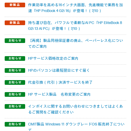
作業効率を高める16インチ大画面、先進機能で業務を加
速「HP ProBook 4 G2i 16」が登場！（7/10）
持ち運び自在、パワフルで柔軟なAI PC「HP EliteBook 8
G2i 13 AI PC」が登場！（7/10）
【再掲】製品同梱保証書の廃止、ペーパーレス化につい
てのご案内
HPサービス価格改定のご案内
HPのパソコンは最短翌日にすぐ届く
代金引換（代引）決済サービスを終了
HP サービス製品 名称変更のご案内
インボイスに関するお問い合わせにつきましてはよくあ
るご質問をご確認ください
CMIT製品 Windows 11 ダウングレードOS 販売終了につい
て