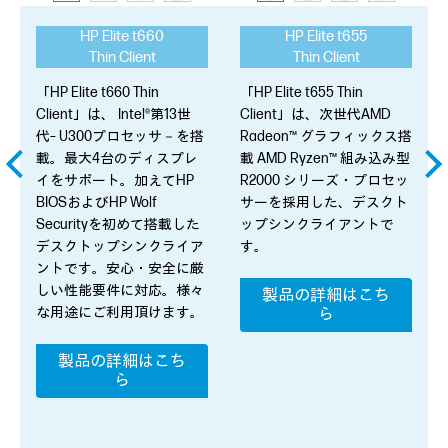
HP Elite t660
HP Elite t655
Thin Client
Thin Client
「HP Elite t660 Thin
「HP Elite t655 Thin
Client」は、 Intel®第13世
Client」は、次世代AMD
代– U300プロセッサ－を搭
Radeon™ グラフィックス搭
載。最大4台のディスプレ
載 AMD Ryzen™ 組み込み型
イをサポート。加えてHP
R2000 シリーズ・プロセッ
BIOSおよびHP Wolf
サーを採用した、デスクト
Securityを初めて搭載した
ップシンクライアントで
デスクトップシンクライア
す。
ントです。安心・安全に厳
しい性能要件に対応。様々
製品の詳細はこち
な用途にご利用頂けます。
ら
製品の詳細はこち
ら