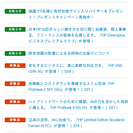
抽選で5名様に有村智恵サイン入りバイザーをプレゼン
ト！プレゼントキャンペーン実施中！
日本HPは自分らしい働き方を切り開く起業家、個人事業
主、フリーランスの皆様を応援します。「HP Directplus
ビジネスプレミアムクラブ」が登場！
熊本地震の影響によるお荷物のお届けについて
変化するビジネスに、真に柔軟な対応力を。「HP 200
G2Ri 16」が登場！（7/28）
高機能とコストダウンを兼備するスリム筐体「HP
ProDesk 2 SFF G2a」が登場！（7/21）
ハイブリッドワークのために構築、AIの力を活かした成長
に備える。「HP ProBook 4 G2i 14」が登場！（7/21）
至高の造形、AIに出会う。「HP Limited Edition Scuderia
Ferrari AI PC」が登場！（7/14）