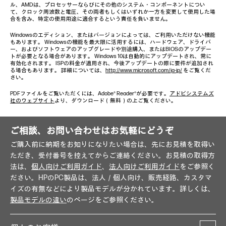
ル、AMDは、プロセッサーならびにその他のシステム・コンポーネントについ
て、クロック周波数と電圧、その両者もしくはいずれか一方を変更して使用した場
合を含み、特定の使用用途に適合するという責任を負いません。
Windowsのエディション、またはバージョンによっては、ご利用いただけない機能
もあります。 Windowsの機能を最大限に活用するには、ハードウェア、ドライバ
ー、およびソフトウェアのアップグレードや別途購入、またはBIOSのアップデー
トが必要となる場合があります。 Windows 10は自動的にアップデートされ、常に
有効化されます。 ISPの料金が適用され、今後アップデートの際に要件が追加され
る場合もあります。 詳細については、
http://www.microsoft.com/ja-jp/
をご覧くだ
さい。
PDFファイルをご覧いただくには、Adobe® Reader®が必要です。
アドビシステムズ
社のウェブサイト
より、ダウンロード（無料）の上ご覧ください。
ご相談、お問い合わせはお気軽にどうぞ
ご購入前に納期をお知りになりたい場合は、先にお見積を取得い
ただき、受付番号を控えてからご連絡ください。お見積の取得方
法は、
個人向けご利用ガイド
、
法人向けご利用ガイド
をご参照く
ださい。HPのPC製品は、法人／個人向け、販売経路、カスタマ
イズの有無などにより製品モデルが分かれています。詳しくは、
製品モデルの違い
のページをご参照ください。