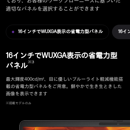
ており、お客様のワークフローニーズに基づいた
適切なパネルを選択することができます
16インチでWUXGA表示の省電力型パネル
16イン
16インチでWUXGA表示の省電力型
※3
パネル
最大輝度400cd/m²、目に優しいブルーライト軽減機能搭
載の省電力型パネルをご用意。鮮やかで生き生ときした
画像を表示できます
※搭載モデルのみ