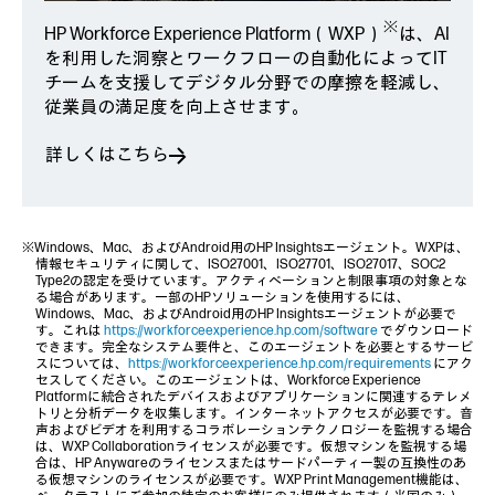
※
HP Workforce Experience Platform（WXP）
は、AI
を利用した洞察とワークフローの自動化によってIT
チームを支援してデジタル分野での摩擦を軽減し、
従業員の満足度を向上させます。
詳しくはこちら
※Windows、Mac、およびAndroid用のHP Insightsエージェント。WXPは、
情報セキュリティに関して、ISO27001、ISO27701、ISO27017、SOC2
Type2の認定を受けています。アクティベーションと制限事項の対象とな
る場合があります。一部のHPソリューションを使用するには、
Windows、Mac、およびAndroid用のHP Insightsエージェントが必要で
す。これは
https://workforceexperience.hp.com/software
でダウンロード
できます。完全なシステム要件と、このエージェントを必要とするサービ
スについては、
https://workforceexperience.hp.com/requirements
にアク
セスしてください。このエージェントは、Workforce Experience
Platformに統合されたデバイスおよびアプリケーションに関連するテレメ
トリと分析データを収集します。インターネットアクセスが必要です。音
声およびビデオを利用するコラボレーションテクノロジーを監視する場合
は、WXP Collaborationライセンスが必要です。仮想マシンを監視する場
合は、HP Anywareのライセンスまたはサードパーティー製の互換性のあ
る仮想マシンのライセンスが必要です。WXP Print Management機能は、