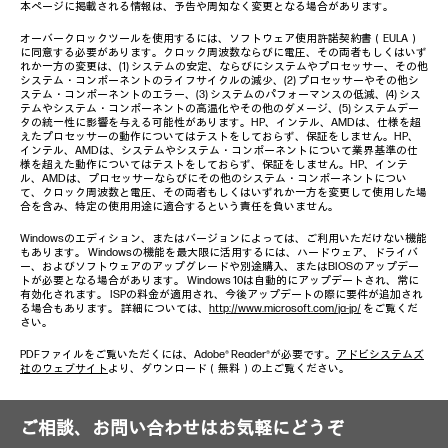
本ページに掲載される情報は、予告や周知なく変更となる場合があります。
オーバークロックツールを使用するには、ソフトウェア使用許諾契約書（EULA）
に同意する必要があります。クロック周波数ならびに電圧、その両者もしくはいず
れか一方の変更は、(1) システムの安定、ならびにシステムやプロセッサー、その他
システム・コンポーネントのライフサイクルの減少、(2) プロセッサーやその他シ
ステム・コンポーネントのエラー、(3) システムのパフォーマンスの低減、(4) シス
テムやシステム・コンポーネントの高温化やその他のダメージ、(5) システムデー
タの統一性に影響を与える可能性があります。HP、インテル、AMDは、仕様を超
えたプロセッサーの動作についてはテストをしておらず、保証をしません。HP、
インテル、AMDは、システムやシステム・コンポーネントについて業界基準の仕
様を超えた動作についてはテストをしておらず、保証をしません。HP、インテ
ル、AMDは、プロセッサーならびにその他のシステム・コンポーネントについ
て、クロック周波数と電圧、その両者もしくはいずれか一方を変更して使用した場
合を含み、特定の使用用途に適合するという責任を負いません。
Windowsのエディション、またはバージョンによっては、ご利用いただけない機能
もあります。 Windowsの機能を最大限に活用するには、ハードウェア、ドライバ
ー、およびソフトウェアのアップグレードや別途購入、またはBIOSのアップデー
トが必要となる場合があります。 Windows 10は自動的にアップデートされ、常に
有効化されます。 ISPの料金が適用され、今後アップデートの際に要件が追加され
る場合もあります。 詳細については、
http://www.microsoft.com/ja-jp/
をご覧くだ
さい。
PDFファイルをご覧いただくには、Adobe® Reader®が必要です。
アドビシステムズ
社のウェブサイト
より、ダウンロード（無料）の上ご覧ください。
ご相談、お問い合わせはお気軽にどうぞ