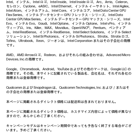
Intel、インテル、Intel ロゴ、Intel Inside、Intel Inside ロゴ、Arc、Arria、Celeron、
セレロン、Cyclone、eASIC、Intel Ethernet、インテル イーサネット、Intel Agilex、
Intel Atom、インテルアトム、Intel Core、インテルコア、Intel Data Center GPU
Flex Series、インテル データセンター GPU フレックス・シリーズ、Intel Data
Center GPU Max Series、インテル データセンター GPU マックス・シリーズ、Intel
Evo、インテル Evo、Gaudi、Intel Optane、インテル Optane、Intel vPro、インテル
ヴィープロ、Iris、Killer、MAX、Movidius、OpenVINO™、 Pentium、ペンティア
ム、Intel RealSense、インテル RealSense、Intel Select Solutions、インテル Select
ソリューション、Intel Si Photonics、インテル Si Photonics、Stratix、Stratix ロゴ、
Tofino、Ultrabook、Xeon、ジーオンは、Intel Corporation またはその子会社の商標
です。
AMD、AMD Arrowロゴ、Radeon、およびそれらの組み合わせは、Advanced Micro
Devices, Inc.の商標です。
Google、Chromebook、Android、YouTube およびその他のマークは、Google LLC の
商標です。その他、本サイトに記載されている製品名、会社名は、それぞれ各社の
商標または登録商標です。
Qualcomm および Snapdragon は、Qualcomm Technologies, Inc. および／またはそ
の子会社の商標または登録商標です。
本ページに掲載されるダイレクト価格には配送料は含まれておりません。
本ページに掲載されるダイレクト価格は、カスタマイズ内容によって価格が異なり
ますので、あらかじめご了承ください。
キャンペーンモデルはキャンペーン期間中であっても予告なく終了する場合がござ
います。予めご了承ください。