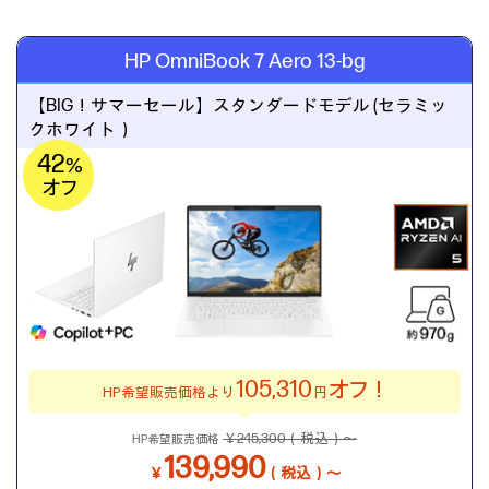
HP OmniBook 7 Aero 13-bg
【BIG！サマーセール】
スタンダードモデル (セラミッ
クホワイト）
42
%
オフ
105,310
オフ！
HP希望販売価格より
円
￥245,300（税込）～
HP希望販売価格
139,990
￥
（税込）～