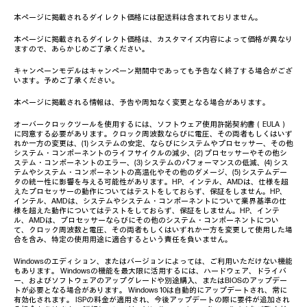
本ページに掲載されるダイレクト価格には配送料は含まれておりません。
本ページに掲載されるダイレクト価格は、カスタマイズ内容によって価格が異なり
ますので、あらかじめご了承ください。
キャンペーンモデルはキャンペーン期間中であっても予告なく終了する場合がござ
います。予めご了承ください。
本ページに掲載される情報は、予告や周知なく変更となる場合があります。
オーバークロックツールを使用するには、ソフトウェア使用許諾契約書（EULA）
に同意する必要があります。クロック周波数ならびに電圧、その両者もしくはいず
れか一方の変更は、(1) システムの安定、ならびにシステムやプロセッサー、その他
システム・コンポーネントのライフサイクルの減少、(2) プロセッサーやその他シ
ステム・コンポーネントのエラー、(3) システムのパフォーマンスの低減、(4) シス
テムやシステム・コンポーネントの高温化やその他のダメージ、(5) システムデー
タの統一性に影響を与える可能性があります。HP、インテル、AMDは、仕様を超
えたプロセッサーの動作についてはテストをしておらず、保証をしません。HP、
インテル、AMDは、システムやシステム・コンポーネントについて業界基準の仕
様を超えた動作についてはテストをしておらず、保証をしません。HP、インテ
ル、AMDは、プロセッサーならびにその他のシステム・コンポーネントについ
て、クロック周波数と電圧、その両者もしくはいずれか一方を変更して使用した場
合を含み、特定の使用用途に適合するという責任を負いません。
Windowsのエディション、またはバージョンによっては、ご利用いただけない機能
もあります。 Windowsの機能を最大限に活用するには、ハードウェア、ドライバ
ー、およびソフトウェアのアップグレードや別途購入、またはBIOSのアップデー
トが必要となる場合があります。 Windows 10は自動的にアップデートされ、常に
有効化されます。 ISPの料金が適用され、今後アップデートの際に要件が追加され