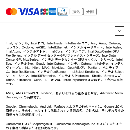
Intel、インテル、Intel ロゴ、Intel Inside、Intel Inside ロゴ、Arc、Arria、Celeron、
セレロン、Cyclone、eASIC、Intel Ethernet、インテル イーサネット、Intel Agilex、
Intel Atom、インテルアトム、Intel Core、インテルコア、Intel Data Center GPU
Flex Series、インテル データセンター GPU フレックス・シリーズ、Intel Data
Center GPU Max Series、インテル データセンター GPU マックス・シリーズ、Intel
Evo、インテル Evo、Gaudi、Intel Optane、インテル Optane、Intel vPro、インテル
ヴィープロ、Iris、Killer、MAX、Movidius、OpenVINO™、 Pentium、ペンティア
ム、Intel RealSense、インテル RealSense、Intel Select Solutions、インテル Select
ソリューション、Intel Si Photonics、インテル Si Photonics、Stratix、Stratix ロゴ、
Tofino、Ultrabook、Xeon、ジーオンは、Intel Corporation またはその子会社の商標
です。
AMD、AMD Arrowロゴ、Radeon、およびそれらの組み合わせは、Advanced Micro
Devices, Inc.の商標です。
Google、Chromebook、Android、YouTube およびその他のマークは、Google LLC の
商標です。その他、本サイトに記載されている製品名、会社名は、それぞれ各社の
商標または登録商標です。
Qualcomm および Snapdragon は、Qualcomm Technologies, Inc. および／またはそ
の子会社の商標または登録商標です。