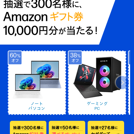
60
38
4
%
%
オフ
オフ
ノート
ゲーミング
パソコン
PC