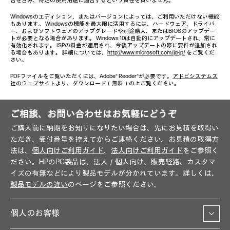
合を含み、特定の使用用途に適合するという責任を負いません。
Windowsのエディション、またはバージョンによっては、ご利用いただけない機能
もあります。 Windowsの機能を最大限に活用するには、ハードウェア、ドライバ
ー、およびソフトウェアのアップグレードや別途購入、またはBIOSのアップデー
トが必要となる場合があります。 Windows 10は自動的にアップデートされ、常に
有効化されます。 ISPの料金が適用され、今後アップデートの際に要件が追加され
る場合もあります。 詳細については、
http://www.microsoft.com/ja-jp/
をご覧くだ
さい。
PDFファイルをご覧いただくには、Adobe® Reader®が必要です。
アドビシステムズ
社のウェブサイト
より、ダウンロード（無料）の上ご覧ください。
ご相談、お問い合わせはお気軽にどうぞ
ご購入前に納期をお知りになりたい場合は、先にお見積を取得い
ただき、受付番号を控えてからご連絡ください。お見積の取得方
法は、
個人向けご利用ガイド
、
法人向けご利用ガイド
をご参照く
ださい。HPのPC製品は、法人／個人向け、販売経路、カスタマ
イズの有無などにより製品モデルが分かれています。詳しくは、
製品モデルの違い
のページをご参照ください。
個人のお客様