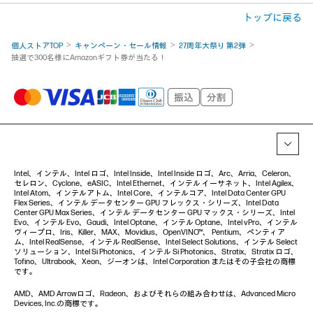
トップに戻る
個人ストアTOP
キャンペーン・セール情報
27周年大祭り 第2弾
抽選で300名様にAmazonギフト券が当たる！
Intel、インテル、Intel ロゴ、Intel Inside、Intel Inside ロゴ、Arc、Arria、Celeron、
セレロン、Cyclone、eASIC、Intel Ethernet、インテル イーサネット、Intel Agilex、
Intel Atom、インテルアトム、Intel Core、インテルコア、Intel Data Center GPU
Flex Series、インテル データセンター GPU フレックス・シリーズ、Intel Data
Center GPU Max Series、インテル データセンター GPU マックス・シリーズ、Intel
Evo、インテル Evo、Gaudi、Intel Optane、インテル Optane、Intel vPro、インテル
ヴィープロ、Iris、Killer、MAX、Movidius、OpenVINO™、 Pentium、ペンティア
ム、Intel RealSense、インテル RealSense、Intel Select Solutions、インテル Select
ソリューション、Intel Si Photonics、インテル Si Photonics、Stratix、Stratix ロゴ、
Tofino、Ultrabook、Xeon、ジーオンは、Intel Corporation またはその子会社の商標
です。
AMD、AMD Arrowロゴ、Radeon、およびそれらの組み合わせは、Advanced Micro
Devices, Inc.の商標です。