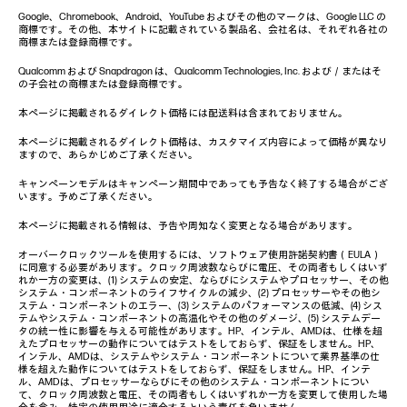
Google、Chromebook、Android、YouTube およびその他のマークは、Google LLC の
商標です。その他、本サイトに記載されている製品名、会社名は、それぞれ各社の
商標または登録商標です。
Qualcomm および Snapdragon は、Qualcomm Technologies, Inc. および／またはそ
の子会社の商標または登録商標です。
本ページに掲載されるダイレクト価格には配送料は含まれておりません。
本ページに掲載されるダイレクト価格は、カスタマイズ内容によって価格が異なり
ますので、あらかじめご了承ください。
キャンペーンモデルはキャンペーン期間中であっても予告なく終了する場合がござ
います。予めご了承ください。
本ページに掲載される情報は、予告や周知なく変更となる場合があります。
オーバークロックツールを使用するには、ソフトウェア使用許諾契約書（EULA）
に同意する必要があります。クロック周波数ならびに電圧、その両者もしくはいず
れか一方の変更は、(1) システムの安定、ならびにシステムやプロセッサー、その他
システム・コンポーネントのライフサイクルの減少、(2) プロセッサーやその他シ
ステム・コンポーネントのエラー、(3) システムのパフォーマンスの低減、(4) シス
テムやシステム・コンポーネントの高温化やその他のダメージ、(5) システムデー
タの統一性に影響を与える可能性があります。HP、インテル、AMDは、仕様を超
えたプロセッサーの動作についてはテストをしておらず、保証をしません。HP、
インテル、AMDは、システムやシステム・コンポーネントについて業界基準の仕
様を超えた動作についてはテストをしておらず、保証をしません。HP、インテ
ル、AMDは、プロセッサーならびにその他のシステム・コンポーネントについ
て、クロック周波数と電圧、その両者もしくはいずれか一方を変更して使用した場