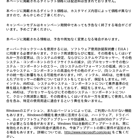
本ページに掲載されるダイレクト価格には配送料は含まれておりません。
本ページに掲載されるダイレクト価格は、カスタマイズ内容によって価格が異なり
ますので、あらかじめご了承ください。
キャンペーンモデルはキャンペーン期間中であっても予告なく終了する場合がござ
います。予めご了承ください。
本ページに掲載される情報は、予告や周知なく変更となる場合があります。
オーバークロックツールを使用するには、ソフトウェア使用許諾契約書（EULA）
に同意する必要があります。クロック周波数ならびに電圧、その両者もしくはいず
れか一方の変更は、(1) システムの安定、ならびにシステムやプロセッサー、その他
システム・コンポーネントのライフサイクルの減少、(2) プロセッサーやその他シ
ステム・コンポーネントのエラー、(3) システムのパフォーマンスの低減、(4) シス
テムやシステム・コンポーネントの高温化やその他のダメージ、(5) システムデー
タの統一性に影響を与える可能性があります。HP、インテル、AMDは、仕様を超
えたプロセッサーの動作についてはテストをしておらず、保証をしません。HP、
インテル、AMDは、システムやシステム・コンポーネントについて業界基準の仕
様を超えた動作についてはテストをしておらず、保証をしません。HP、インテ
ル、AMDは、プロセッサーならびにその他のシステム・コンポーネントについ
て、クロック周波数と電圧、その両者もしくはいずれか一方を変更して使用した場
合を含み、特定の使用用途に適合するという責任を負いません。
Windowsのエディション、またはバージョンによっては、ご利用いただけない機能
もあります。 Windowsの機能を最大限に活用するには、ハードウェア、ドライバ
ー、およびソフトウェアのアップグレードや別途購入、またはBIOSのアップデー
トが必要となる場合があります。 Windows 10は自動的にアップデートされ、常に
有効化されます。 ISPの料金が適用され、今後アップデートの際に要件が追加され
る場合もあります。 詳細については、
http://www.microsoft.com/ja-jp/
をご覧くだ
さい。