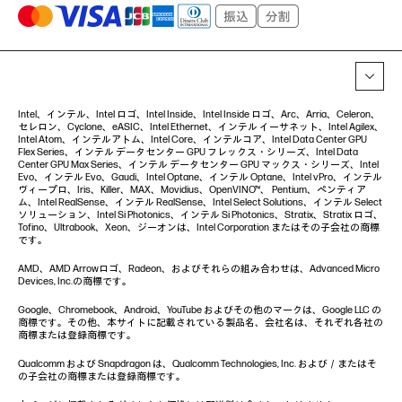
Intel、インテル、Intel ロゴ、Intel Inside、Intel Inside ロゴ、Arc、Arria、Celeron、
セレロン、Cyclone、eASIC、Intel Ethernet、インテル イーサネット、Intel Agilex、
Intel Atom、インテルアトム、Intel Core、インテルコア、Intel Data Center GPU
Flex Series、インテル データセンター GPU フレックス・シリーズ、Intel Data
Center GPU Max Series、インテル データセンター GPU マックス・シリーズ、Intel
Evo、インテル Evo、Gaudi、Intel Optane、インテル Optane、Intel vPro、インテル
ヴィープロ、Iris、Killer、MAX、Movidius、OpenVINO™、 Pentium、ペンティア
ム、Intel RealSense、インテル RealSense、Intel Select Solutions、インテル Select
ソリューション、Intel Si Photonics、インテル Si Photonics、Stratix、Stratix ロゴ、
Tofino、Ultrabook、Xeon、ジーオンは、Intel Corporation またはその子会社の商標
です。
AMD、AMD Arrowロゴ、Radeon、およびそれらの組み合わせは、Advanced Micro
Devices, Inc.の商標です。
Google、Chromebook、Android、YouTube およびその他のマークは、Google LLC の
商標です。その他、本サイトに記載されている製品名、会社名は、それぞれ各社の
商標または登録商標です。
Qualcomm および Snapdragon は、Qualcomm Technologies, Inc. および／またはそ
の子会社の商標または登録商標です。