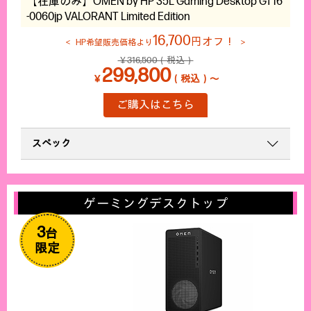
【在庫のみ】OMEN by HP 35L Gaming Desktop GT16
-0060jp VALORANT Limited Edition
16,700
円オフ！
HP希望販売価格より
￥316,500（税込）
299,800
￥
（税込）～
ご購入はこちら
スペック
ゲーミングデスクトップ
3
台
限定