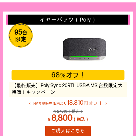
イヤーバッツ（Poly）
95
台
限定
68
オフ！
％
【最終販売】Poly Sync 20RTL USB-A MS 台数限定大
特価！キャンペーン
18,810
円オフ！
HP希望販売価格より
￥27,610（税込）
8,800
￥
（税込）
ご購入はこちら