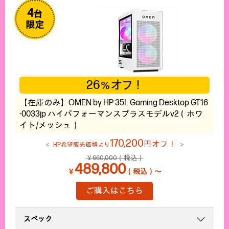
4
台
限定
26
オフ！
％
【在庫のみ】OMEN by HP 35L Gaming Desktop GT16
-0033jp ハイパフォーマンスプラスモデルv2（ホワ
イト/メッシュ）
170,200
円オフ！
HP希望販売価格より
￥660,000（税込）
489,800
￥
（税込）～
ご購入はこちら
スペック