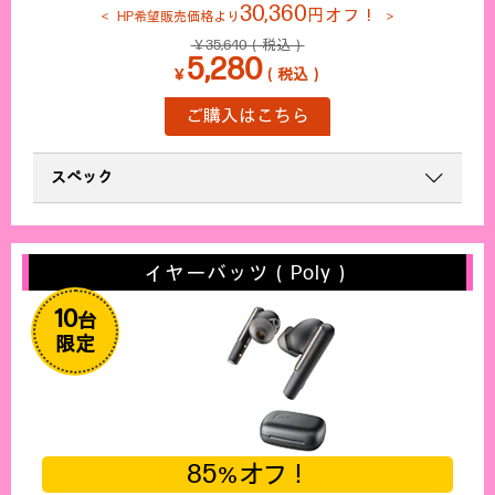
30,360
円オフ！
HP希望販売価格より
￥35,640（税込）
5,280
￥
（税込）
ご購入はこちら
スペック
イヤーバッツ（Poly）
10
台
限定
85
オフ！
％