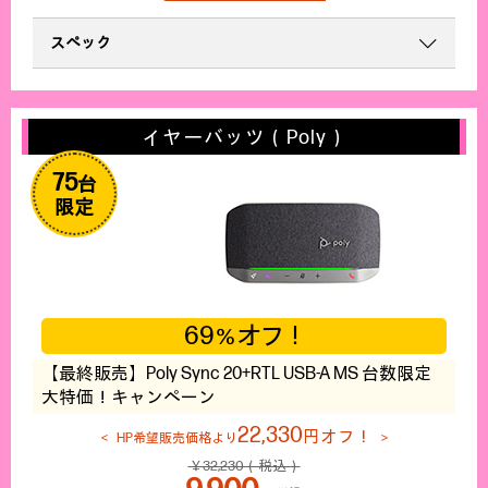
スペック
イヤーバッツ（Poly）
75
台
限定
69
オフ！
％
【最終販売】Poly Sync 20+RTL USB-A MS 台数限定
大特価！キャンペーン
22,330
円オフ！
HP希望販売価格より
￥32,230（税込）