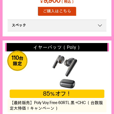
9,900
￥
（税込）
ご購入はこちら
スペック
イヤーバッツ（Poly）
110
台
限定
85
オフ！
％
【最終販売】Poly Voy Free 60RTL 黒 +CHC （台数限
定大特価！キャンペーン）