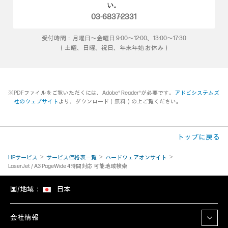
い。
03-6837-2331
受付時間：月曜日～金曜日 9:00～12:00、13:00～17:30
（土曜、日曜、祝日、年末年始 お休み）
※PDFファイルをご覧いただくには、Adobe® Reader®が必要です。
アドビシステムズ
社のウェブサイト
より、ダウンロード（無料）の上ご覧ください。
トップに戻る
HPサービス
サービス価格表一覧
ハードウェアオンサイト
LaserJet / A3 PageWide 4時間対応 可能地域検索
国/地域：
日本
会社情報