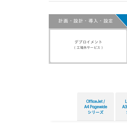
計画・設計・導入・設定
デプロイメント
（工場外サービス）
OfficeJet /
L
A4 Pagewide
A3
シリーズ