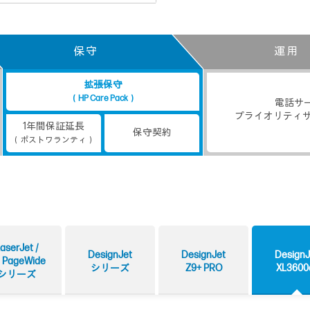
保守
運用
拡張保守
（HP Care Pack）
電話サ
プライオリティサ
1年間保証延長
保守契約
（ポストワランティ）
aserJet /
DesignJet
DesignJet
DesignJ
 PageWide
シリーズ
Z9+ PRO
XL3600
シリーズ