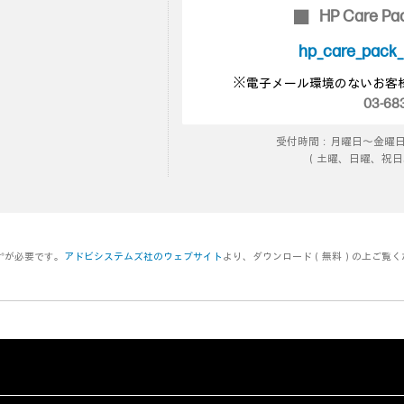
HP Care 
■
hp_care_pack
※電子メール環境のないお客
03-683
受付時間：月曜日～金曜日 9:00
（土曜、日曜、祝日
er®が必要です。
アドビシステムズ社のウェブサイト
より、ダウンロード（無料）の上ご覧く