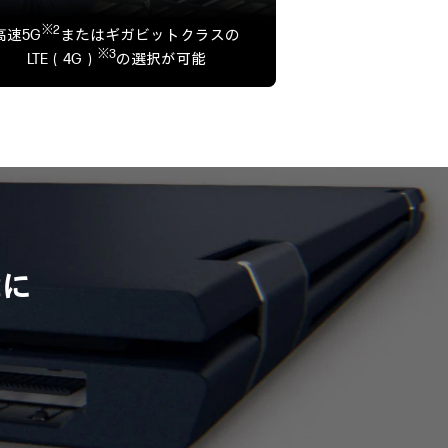
※2
高速5G
またはギガビットクラスの
※3
LTE（4G）
の選択が可能
能に