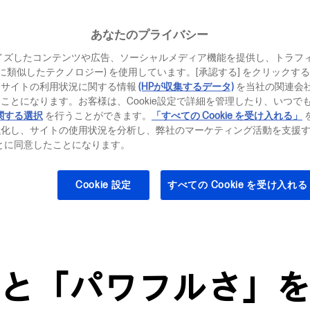
あなたのプライバシー
イズしたコンテンツや広告、ソーシャルメディア機能を提供し、トラフ
、それに類似したテクノロジー) を使用しています。[承認する] をクリック
当サイトの利用状況に関する情報
(HPが収集するデータ)
を当社の関連会
ことになります。お客様は、Cookie設定で詳細を管理したり、いつで
関する選択
を行うことができます。
「すべての Cookie を受け入れる」
強化し、サイトの使用状況を分析し、弊社のマーケティング活動を支援
ることに同意したことになります。
トールされた法人向けPCのラインアップ情報
Cookie 設定
すべての Cookie を受け入れる
ます
と「パワフルさ」