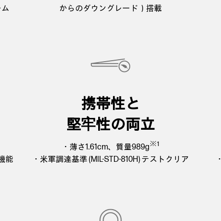
ーム
からのダウングレード）搭載
携帯性と
堅牢性の両立
※1
・薄さ1.61cm、質量989g
機能
・米軍調達基準 (MIL-STD-810H) テストクリア