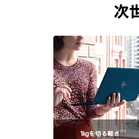
次
※1
1kgを切る軽さ