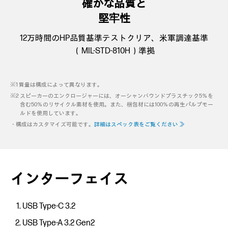
確かな品質と
堅牢性
12万時間のHP品質基準テストクリア、米軍調達基準
（MIL-STD-810H）準拠
※1 質量は構成によって異なります。
※2 スピーカーのエンクロージャーには、オーシャンバウンドプラスチック5％を
含む50％のリサイクル素材を使用。また、梱包材には100％の再生パルプモー
ルドを使用しています。
・構成はカスタマイズ可能です。
詳細はスペック表をご覧ください ≫
インターフェイス
USB Type-C 3.2
USB Type-A 3.2 Gen2