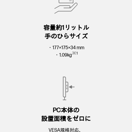
容量約1リットル
手のひらサイズ
・177×175×34 mm
※1
・1.09kg
PC本体の
設置面積をゼロに
VESA規格対応、