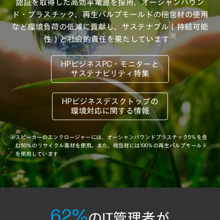
認証を取得した高効率電源を採用、
オーシャンバウン
ド・プラスチック、再生パルプモールドの梱包材の使用
など環境負荷の低減に貢献し、
サステナブル（持続可能
※
性）と社会的責任を果たしています
HPビジネスPC・モニターと
サステナビリティ特集
HPビジネスデスクトップの
環境対応に関する情報
※スピーカーのエンクロージャーには、オーシャンバウンドプラスチック5％を含
む50％のリサイクル素材を使用。また、梱包材には100％の再生パルプモールド
を使用しています
62%
のIT管理者が