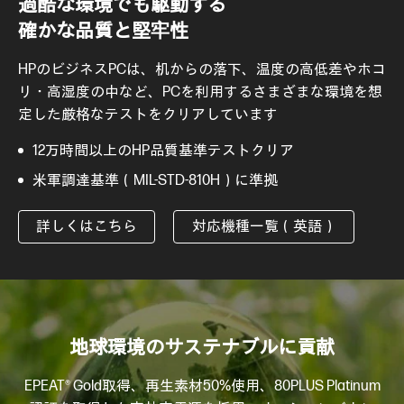
過酷な環境でも駆動する
確かな品質と堅牢性
HPのビジネスPCは、机からの落下、温度の高低差やホコ
リ・高湿度の中など、PCを利用するさまざまな環境を想
定した厳格なテストをクリアしています
12万時間以上のHP品質基準テストクリア
米軍調達基準（MIL-STD-810H）に準拠
詳しくはこちら
対応機種一覧（英語）
地球環境のサステナブルに貢献
EPEAT® Gold取得、再生素材50%使用、80PLUS Platinum