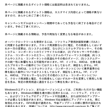
本ページに掲載されるダイレクト価格には配送料は含まれておりません。
本ページに掲載されるダイレクト価格は、カスタマイズ内容によって価格が異なり
ますので、あらかじめご了承ください。
キャンペーンモデルはキャンペーン期間中であっても予告なく終了する場合がござ
います。予めご了承ください。
本ページに掲載される情報は、予告や周知なく変更となる場合があります。
オーバークロックツールを使用するには、ソフトウェア使用許諾契約書（EULA）
に同意する必要があります。クロック周波数ならびに電圧、その両者もしくはいず
れか一方の変更は、(1) システムの安定、ならびにシステムやプロセッサー、その他
システム・コンポーネントのライフサイクルの減少、(2) プロセッサーやその他シ
ステム・コンポーネントのエラー、(3) システムのパフォーマンスの低減、(4) シス
テムやシステム・コンポーネントの高温化やその他のダメージ、(5) システムデー
タの統一性に影響を与える可能性があります。HP、インテル、AMDは、仕様を超
えたプロセッサーの動作についてはテストをしておらず、保証をしません。HP、
インテル、AMDは、システムやシステム・コンポーネントについて業界基準の仕
様を超えた動作についてはテストをしておらず、保証をしません。HP、インテ
ル、AMDは、プロセッサーならびにその他のシステム・コンポーネントについ
て、クロック周波数と電圧、その両者もしくはいずれか一方を変更して使用した場
合を含み、特定の使用用途に適合するという責任を負いません。
Windowsのエディション、またはバージョンによっては、ご利用いただけない機能
もあります。 Windowsの機能を最大限に活用するには、ハードウェア、ドライバ
ー、およびソフトウェアのアップグレードや別途購入、またはBIOSのアップデー
トが必要となる場合があります。 Windows 10は自動的にアップデートされ、常に
有効化されます。 ISPの料金が適用され、今後アップデートの際に要件が追加され
る場合もあります。 詳細については、
http://www.microsoft.com/ja-jp/
をご覧くだ