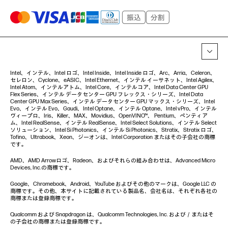
Intel、インテル、Intel ロゴ、Intel Inside、Intel Inside ロゴ、Arc、Arria、Celeron、
セレロン、Cyclone、eASIC、Intel Ethernet、インテル イーサネット、Intel Agilex、
Intel Atom、インテルアトム、Intel Core、インテルコア、Intel Data Center GPU
Flex Series、インテル データセンター GPU フレックス・シリーズ、Intel Data
Center GPU Max Series、インテル データセンター GPU マックス・シリーズ、Intel
Evo、インテル Evo、Gaudi、Intel Optane、インテル Optane、Intel vPro、インテル
ヴィープロ、Iris、Killer、MAX、Movidius、OpenVINO™、 Pentium、ペンティア
ム、Intel RealSense、インテル RealSense、Intel Select Solutions、インテル Select
ソリューション、Intel Si Photonics、インテル Si Photonics、Stratix、Stratix ロゴ、
Tofino、Ultrabook、Xeon、ジーオンは、Intel Corporation またはその子会社の商標
です。
AMD、AMD Arrowロゴ、Radeon、およびそれらの組み合わせは、Advanced Micro
Devices, Inc.の商標です。
Google、Chromebook、Android、YouTube およびその他のマークは、Google LLC の
商標です。その他、本サイトに記載されている製品名、会社名は、それぞれ各社の
商標または登録商標です。
Qualcomm および Snapdragon は、Qualcomm Technologies, Inc. および／またはそ
の子会社の商標または登録商標です。