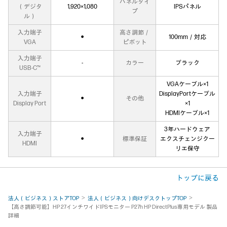
パネルタイ
（デジタ
1,920×1,080
IPSパネル
プ
ル）
入力端子
高さ調節／
●
100mm／対応
VGA
ピボット
入力端子
-
カラー
ブラック
USB-C™
VGAケーブル×1
入力端子
DisplayPortケーブル
●
その他
Display Port
×1
HDMIケーブル×1
3年ハードウェア
入力端子
●
標準保証
エクスチェンジクー
HDMI
リエ保守
トップに戻る
法人（ビジネス）ストアTOP
法人（ビジネス）向けデスクトップTOP
【高さ調節可能】HP 27インチワイドIPSモニター P27h HP DirectPlus専用モデル 製品
詳細