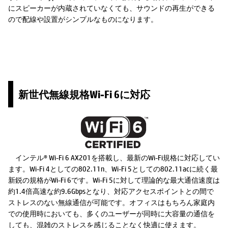
にスピーカーが内蔵されていなくても、サウンドの再生ができる
ので配線や設置がシンプルなものになります。
新世代無線規格Wi-Fi 6に対応
インテル® Wi-Fi 6 AX201を搭載し、最新のWi-Fi規格に対応してい
ます。Wi-Fi 4としての802.11n、Wi-Fi 5としての802.11acに続く最
新鋭の規格がWi-Fi 6です。Wi-Fi 5に対して理論的な最大通信速度は
約1.4倍高速な約9.6Gbpsとなり、対応アクセスポイントとの間で
ストレスのない無線通信が可能です。オフィスはもちろん家庭内
での使用時においても、多くのユーザーが同時に大容量の通信を
しても、混雑のストレスを感じることなく快適に使えます。