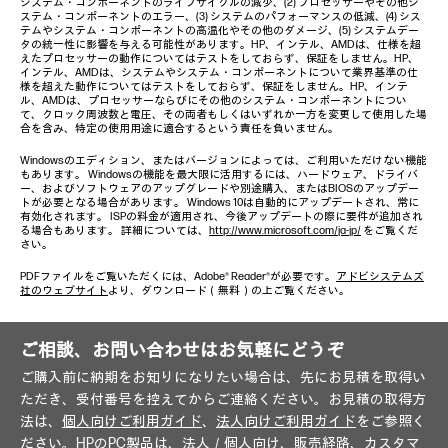
システム・コンポーネントのライフサイクルの減少、(2) プロセッサーやその他シ
ステム・コンポーネントのエラー、(3) システムのパフォーマンスの低減、(4) シス
テムやシステム・コンポーネントの高温化やその他のダメージ、(5) システムデー
タの統一性に影響を与える可能性があります。HP、インテル、AMDは、仕様を超
えたプロセッサーの動作についてはテストをしておらず、保証をしません。HP、
インテル、AMDは、システムやシステム・コンポーネントについて業界基準の仕
様を超えた動作についてはテストをしておらず、保証をしません。HP、インテ
ル、AMDは、プロセッサーならびにその他のシステム・コンポーネントについ
て、クロック周波数と電圧、その両者もしくはいずれか一方を変更して使用した場
合を含み、特定の使用用途に適合するという責任を負いません。
Windowsのエディション、またはバージョンによっては、ご利用いただけない機能
もあります。 Windowsの機能を最大限に活用するには、ハードウェア、ドライバ
ー、およびソフトウェアのアップグレードや別途購入、またはBIOSのアップデー
トが必要となる場合があります。 Windows 10は自動的にアップデートされ、常に
有効化されます。 ISPの料金が適用され、今後アップデートの際に要件が追加され
る場合もあります。 詳細については、
http://www.microsoft.com/ja-jp/
をご覧くだ
さい。
PDFファイルをご覧いただくには、Adobe® Reader®が必要です。
アドビシステムズ
社のウェブサイト
より、ダウンロード（無料）の上ご覧ください。
ご相談、お問い合わせはお気軽にどうぞ
ご購入前に納期をお知りになりたい場合は、先にお見積を取得い
ただき、受付番号を控えてからご連絡ください。お見積の取得方
法は、
個人向けご利用ガイド
、
法人向けご利用ガイド
をご参照く
ださい。HPのPC製品は、法人／個人向け、販売経路、カスタマ