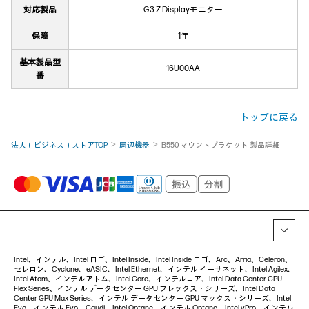
対応製品
G3 Z Displayモニター
保障
1年
基本製品型
16U00AA
番
トップに戻る
法人（ビジネス）ストアTOP
周辺機器
B550 マウントブラケット 製品詳細
Intel、インテル、Intel ロゴ、Intel Inside、Intel Inside ロゴ、Arc、Arria、Celeron、
セレロン、Cyclone、eASIC、Intel Ethernet、インテル イーサネット、Intel Agilex、
Intel Atom、インテルアトム、Intel Core、インテルコア、Intel Data Center GPU
Flex Series、インテル データセンター GPU フレックス・シリーズ、Intel Data
Center GPU Max Series、インテル データセンター GPU マックス・シリーズ、Intel
Evo、インテル Evo、Gaudi、Intel Optane、インテル Optane、Intel vPro、インテル