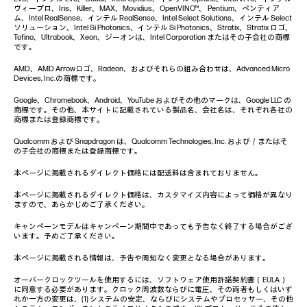
ヴィープロ、Iris、Killer、MAX、Movidius、OpenVINO™、 Pentium、ペンティア
ム、Intel RealSense、インテル RealSense、Intel Select Solutions、インテル Select
ソリューション、Intel Si Photonics、インテル Si Photonics、Stratix、Stratix ロゴ、
Tofino、Ultrabook、Xeon、ジーオンは、Intel Corporation またはその子会社の商標
です。
AMD、AMD Arrowロゴ、Radeon、およびそれらの組み合わせは、Advanced Micro
Devices, Inc.の商標です。
Google、Chromebook、Android、YouTube およびその他のマークは、Google LLC の
商標です。その他、本サイトに記載されている製品名、会社名は、それぞれ各社の
商標または登録商標です。
Qualcomm および Snapdragon は、Qualcomm Technologies, Inc. および／またはそ
の子会社の商標または登録商標です。
本ページに掲載されるダイレクト価格には配送料は含まれておりません。
本ページに掲載されるダイレクト価格は、カスタマイズ内容によって価格が異なり
ますので、あらかじめご了承ください。
キャンペーンモデルはキャンペーン期間中であっても予告なく終了する場合がござ
います。予めご了承ください。
本ページに掲載される情報は、予告や周知なく変更となる場合があります。
オーバークロックツールを使用するには、ソフトウェア使用許諾契約書（EULA）
に同意する必要があります。クロック周波数ならびに電圧、その両者もしくはいず
れか一方の変更は、(1) システムの安定、ならびにシステムやプロセッサー、その他