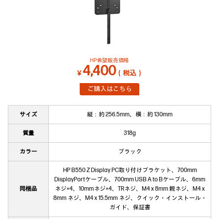
HP希望販売価格
4,400
￥
（税込）
ご購入はこちら
サイズ
縦：約 256.5mm、横：約 130mm
質量
318g
カラー
ブラック
HP B550 Z Display PC取り付けブラケット、700mm
DisplayPortケーブル、
700mm USB A to Bケーブル、6mm
同梱品
ネジ×4、10mmネジ×4、TRネジ、M4 x 8mm 親ネジ、
M4 x
8mm ネジ、M4 x 15.5mm ネジ、クイック・インストール・
ガイド、保証書