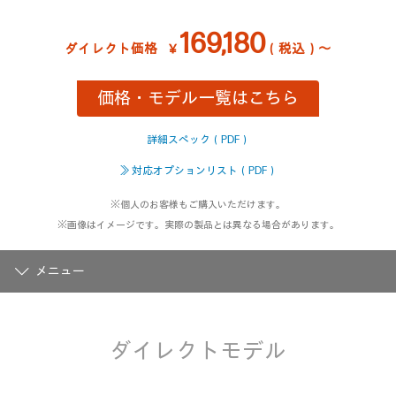
レ
ビ
ュ
169,180
ー
ダイレクト価格
￥
（税込）～
を
読
む.
価格・モデル一覧はこちら
同
じ
ペ
ー
詳細スペック（PDF）
ジ
の
≫ 対応オプションリスト（PDF）
リ
ン
※個人のお客様もご購入いただけます。
ク。
※画像はイメージです。実際の製品とは異なる場合があります。
メニュー
ダイレクトモデル