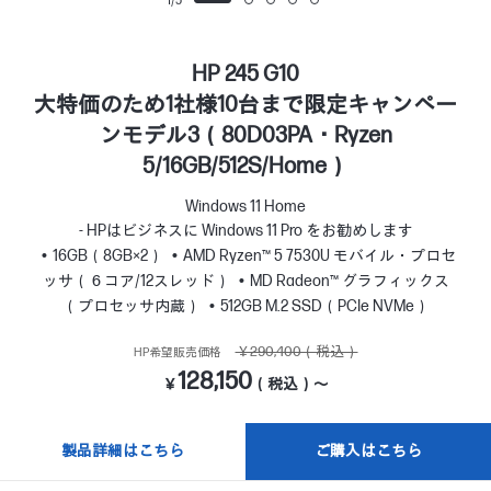
1
/
5
HP 245 G10
大特価のため1社様10台まで限定キャンペー
ンモデル3（80D03PA・Ryzen
5/16GB/512S/Home）
Windows 11 Home
- HPはビジネスに Windows 11 Pro をお勧めします
16GB（8GB×2）
AMD Ryzen™ 5 7530U モバイル・プロセ
ッサ（６コア/12スレッド）
MD Radeon™ グラフィックス
（プロセッサ内蔵）
512GB M.2 SSD（PCIe NVMe）
￥290,400（税込）
HP希望販売価格
128,150
￥
（税込）～
製品詳細はこちら
ご購入はこちら