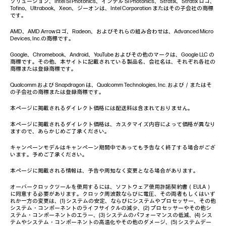
ソリューション、Intel Si Photonics、インテル Si Photonics、Stratix、Stratix ロゴ、
Tofino、Ultrabook、Xeon、ジーオンは、Intel Corporation またはその子会社の商標
です。
AMD、AMD Arrowロゴ、Radeon、およびそれらの組み合わせは、Advanced Micro
Devices, Inc.の商標です。
Google、Chromebook、Android、YouTube およびその他のマークは、Google LLC の
商標です。その他、本サイトに記載されている製品名、会社名は、それぞれ各社の
商標または登録商標です。
Qualcomm および Snapdragon は、Qualcomm Technologies, Inc. および／またはそ
の子会社の商標または登録商標です。
本ページに掲載されるダイレクト価格には配送料は含まれておりません。
本ページに掲載されるダイレクト価格は、カスタマイズ内容によって価格が異なり
ますので、あらかじめご了承ください。
キャンペーンモデルはキャンペーン期間中であっても予告なく終了する場合がござ
います。予めご了承ください。
本ページに掲載される情報は、予告や周知なく変更となる場合があります。
オーバークロックツールを使用するには、ソフトウェア使用許諾契約書（EULA）
に同意する必要があります。クロック周波数ならびに電圧、その両者もしくはいず
れか一方の変更は、(1) システムの安定、ならびにシステムやプロセッサー、その他
システム・コンポーネントのライフサイクルの減少、(2) プロセッサーやその他シ
ステム・コンポーネントのエラー、(3) システムのパフォーマンスの低減、(4) シス
テムやシステム・コンポーネントの高温化やその他のダメージ、(5) システムデー