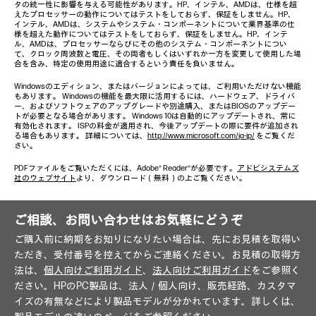
タの統一性に影響を与える可能性があります。HP、インテル、AMDは、仕様を超
えたプロセッサーの動作についてはテストをしておらず、保証をしません。HP、
インテル、AMDは、システムやシステム・コンポーネントについて業界基準の仕
様を超えた動作についてはテストをしておらず、保証をしません。HP、インテ
ル、AMDは、プロセッサーならびにその他のシステム・コンポーネントについ
て、クロック周波数と電圧、その両者もしくはいずれか一方を変更して使用した場
合を含み、特定の使用用途に適合するという責任を負いません。
Windowsのエディション、またはバージョンによっては、ご利用いただけない機能
もあります。 Windowsの機能を最大限に活用するには、ハードウェア、ドライバ
ー、およびソフトウェアのアップグレードや別途購入、またはBIOSのアップデー
トが必要となる場合があります。 Windows 10は自動的にアップデートされ、常に
有効化されます。 ISPの料金が適用され、今後アップデートの際に要件が追加され
る場合もあります。 詳細については、
http://www.microsoft.com/ja-jp/
をご覧くだ
さい。
PDFファイルをご覧いただくには、Adobe® Reader®が必要です。
アドビシステムズ
社のウェブサイト
より、ダウンロード（無料）の上ご覧ください。
ご相談、お問い合わせはお気軽にどうぞ
ご購入前に納期をお知りになりたい場合は、先にお見積を取得い
ただき、受付番号を控えてからご連絡ください。お見積の取得方
法は、
個人向けご利用ガイド
、
法人向けご利用ガイド
をご参照く
ださい。HPのPC製品は、法人／個人向け、販売経路、カスタマ
イズの有無などにより製品モデルが分かれています。詳しくは、