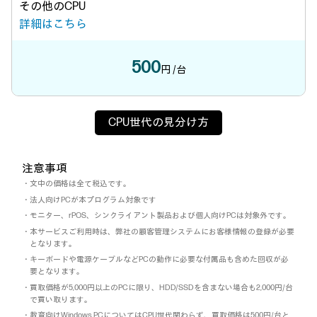
その他のCPU
詳細はこちら
500
円 /台
CPU世代の見分け方
注意事項
・文中の価格は全て税込です。
・法人向けPCが本プログラム対象です
・モニター、rPOS、シンクライアント製品および個人向けPCは対象外です。
・本サービスご利用時は、弊社の顧客管理システムにお客様情報の登録が必要
となります。
・キーボードや電源ケーブルなどPCの動作に必要な付属品も含めた回収が必
要となります。
・買取価格が5,000円以上のPCに限り、HDD/SSDを含まない場合も2,000円/台
で買い取ります。
・教育向けWindows PCについてはCPU世代関わらず、買取価格は500円/台と