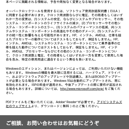
本ページに掲載される情報は、予告や周知なく変更となる場合があります。
オーバークロックツールを使用するには、ソフトウェア使用許諾契約書（EULA）
に同意する必要があります。クロック周波数ならびに電圧、その両者もしくはいず
れか一方の変更は、(1) システムの安定、ならびにシステムやプロセッサー、その他
システム・コンポーネントのライフサイクルの減少、(2) プロセッサーやその他シ
ステム・コンポーネントのエラー、(3) システムのパフォーマンスの低減、(4) シス
テムやシステム・コンポーネントの高温化やその他のダメージ、(5) システムデー
タの統一性に影響を与える可能性があります。HP、インテル、AMDは、仕様を超
えたプロセッサーの動作についてはテストをしておらず、保証をしません。HP、
インテル、AMDは、システムやシステム・コンポーネントについて業界基準の仕
様を超えた動作についてはテストをしておらず、保証をしません。HP、インテ
ル、AMDは、プロセッサーならびにその他のシステム・コンポーネントについ
て、クロック周波数と電圧、その両者もしくはいずれか一方を変更して使用した場
合を含み、特定の使用用途に適合するという責任を負いません。
Windowsのエディション、またはバージョンによっては、ご利用いただけない機能
もあります。 Windowsの機能を最大限に活用するには、ハードウェア、ドライバ
ー、およびソフトウェアのアップグレードや別途購入、またはBIOSのアップデー
トが必要となる場合があります。 Windows 10は自動的にアップデートされ、常に
有効化されます。 ISPの料金が適用され、今後アップデートの際に要件が追加され
る場合もあります。 詳細については、
http://www.microsoft.com/ja-jp/
をご覧くだ
さい。
PDFファイルをご覧いただくには、Adobe® Reader®が必要です。
アドビシステムズ
社のウェブサイト
より、ダウンロード（無料）の上ご覧ください。
ご相談、お問い合わせはお気軽にどうぞ