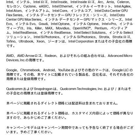
Intel、インテル、Intel ロゴ、Intel Inside、Intel Inside ロゴ、Arc、Arria、Celeron、
セレロン、Cyclone、eASIC、Intel Ethernet、インテル イーサネット、Intel Agilex、
Intel Atom、インテルアトム、Intel Core、インテルコア、Intel Data Center GPU
Flex Series、インテル データセンター GPU フレックス・シリーズ、Intel Data
Center GPU Max Series、インテル データセンター GPU マックス・シリーズ、Intel
Evo、インテル Evo、Gaudi、Intel Optane、インテル Optane、Intel vPro、インテル
ヴィープロ、Iris、Killer、MAX、Movidius、OpenVINO™、 Pentium、ペンティア
ム、Intel RealSense、インテル RealSense、Intel Select Solutions、インテル Select
ソリューション、Intel Si Photonics、インテル Si Photonics、Stratix、Stratix ロゴ、
Tofino、Ultrabook、Xeon、ジーオンは、Intel Corporation またはその子会社の商標
です。
AMD、AMD Arrowロゴ、Radeon、およびそれらの組み合わせは、Advanced Micro
Devices, Inc.の商標です。
Google、Chromebook、Android、YouTube およびその他のマークは、Google LLC の
商標です。その他、本サイトに記載されている製品名、会社名は、それぞれ各社の
商標または登録商標です。
Qualcomm および Snapdragon は、Qualcomm Technologies, Inc. および／またはそ
の子会社の商標または登録商標です。
本ページに掲載されるダイレクト価格には配送料は含まれておりません。
本ページに掲載されるダイレクト価格は、カスタマイズ内容によって価格が異なり
ますので、あらかじめご了承ください。
キャンペーンモデルはキャンペーン期間中であっても予告なく終了する場合がござ
います。予めご了承ください。