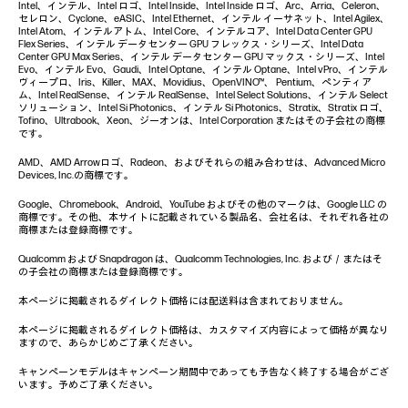
Intel、インテル、Intel ロゴ、Intel Inside、Intel Inside ロゴ、Arc、Arria、Celeron、
セレロン、Cyclone、eASIC、Intel Ethernet、インテル イーサネット、Intel Agilex、
Intel Atom、インテルアトム、Intel Core、インテルコア、Intel Data Center GPU
Flex Series、インテル データセンター GPU フレックス・シリーズ、Intel Data
Center GPU Max Series、インテル データセンター GPU マックス・シリーズ、Intel
Evo、インテル Evo、Gaudi、Intel Optane、インテル Optane、Intel vPro、インテル
ヴィープロ、Iris、Killer、MAX、Movidius、OpenVINO™、 Pentium、ペンティア
ム、Intel RealSense、インテル RealSense、Intel Select Solutions、インテル Select
ソリューション、Intel Si Photonics、インテル Si Photonics、Stratix、Stratix ロゴ、
Tofino、Ultrabook、Xeon、ジーオンは、Intel Corporation またはその子会社の商標
です。
AMD、AMD Arrowロゴ、Radeon、およびそれらの組み合わせは、Advanced Micro
Devices, Inc.の商標です。
Google、Chromebook、Android、YouTube およびその他のマークは、Google LLC の
商標です。その他、本サイトに記載されている製品名、会社名は、それぞれ各社の
商標または登録商標です。
Qualcomm および Snapdragon は、Qualcomm Technologies, Inc. および／またはそ
の子会社の商標または登録商標です。
本ページに掲載されるダイレクト価格には配送料は含まれておりません。
本ページに掲載されるダイレクト価格は、カスタマイズ内容によって価格が異なり
ますので、あらかじめご了承ください。
キャンペーンモデルはキャンペーン期間中であっても予告なく終了する場合がござ
います。予めご了承ください。