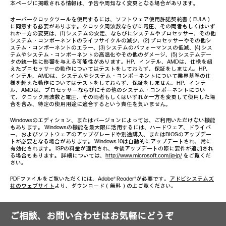
本ページに掲載される情報は、予告や周知なく変更となる場合があります。
オーバークロックツールを使用するには、ソフトウェア使用許諾契約書（EULA）
に同意する必要があります。クロック周波数ならびに電圧、その両者もしくはいず
れか一方の変更は、(1) システムの安定、ならびにシステムやプロセッサー、その他
システム・コンポーネントのライフサイクルの減少、(2) プロセッサーやその他シ
ステム・コンポーネントのエラー、(3) システムのパフォーマンスの低減、(4) シス
テムやシステム・コンポーネントの高温化やその他のダメージ、(5) システムデー
タの統一性に影響を与える可能性があります。HP、インテル、AMDは、仕様を超
えたプロセッサーの動作についてはテストをしておらず、保証をしません。HP、
インテル、AMDは、システムやシステム・コンポーネントについて業界基準の仕
様を超えた動作についてはテストをしておらず、保証をしません。HP、インテ
ル、AMDは、プロセッサーならびにその他のシステム・コンポーネントについ
て、クロック周波数と電圧、その両者もしくはいずれか一方を変更して使用した場
合を含み、特定の使用用途に適合するという責任を負いません。
Windowsのエディション、またはバージョンによっては、ご利用いただけない機能
もあります。 Windowsの機能を最大限に活用するには、ハードウェア、ドライバ
ー、およびソフトウェアのアップグレードや別途購入、またはBIOSのアップデー
トが必要となる場合があります。 Windows 10は自動的にアップデートされ、常に
有効化されます。 ISPの料金が適用され、今後アップデートの際に要件が追加され
る場合もあります。 詳細については、
http://www.microsoft.com/ja-jp/
をご覧くだ
さい。
PDFファイルをご覧いただくには、Adobe® Reader®が必要です。
アドビシステムズ
社のウェブサイト
より、ダウンロード（無料）の上ご覧ください。
ご相談、お問い合わせはお気軽にどうぞ