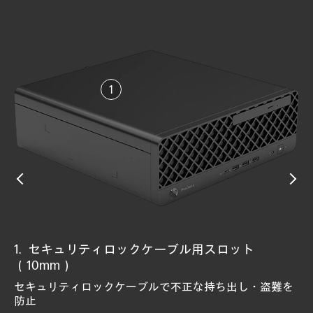
セキュリティロックケーブル用スロット
HP Secure Erase
HP Tamper Lock
HP Sure Recover
HP Sure Run
HP Sure Start
HP BIOSphere
HP Sure Admin
TPM 2.0セキュリティチップ
HP Endpoint Security Controller
（10mm）
ハードウェアの変更および埋め込みなど攻撃を防御
ネットワーク経由で自動的にソフトウェアイメージを復
ウイルス対策などの主要なプロセスやアプリケーション
BIOS攻撃からの自己復旧およびランタイム侵入を検知
GPTの不正な変更や破損からの復旧とHDD/SSDのデータ
HDDからデータを完全消去、復元ソフトから不正復元を
ネットワーク経由でのBIOS管理
暗号キーの生成、安全な保管および管理するためのマイ
BIOSレベルの攻撃から守りレジリエンスを実現するチッ
旧
を監視
NIST SP800-193準拠
完全消去
防止
クロチップ
プ
セキュリティロックケーブルで不正な持ち出し・盗難を
※NIST SP 800-147（ISO 19678）準拠
NIST SP 800-88準拠
※ISO 11889 準拠
防止