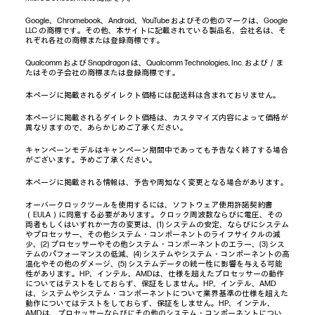
Google、Chromebook、Android、YouTube およびその他のマークは、Google
LLC の商標です。その他、本サイトに記載されている製品名、会社名は、そ
れぞれ各社の商標または登録商標です。
Qualcomm および Snapdragon は、Qualcomm Technologies, Inc. および／ま
たはその子会社の商標または登録商標です。
本ページに掲載されるダイレクト価格には配送料は含まれておりません。
本ページに掲載されるダイレクト価格は、カスタマイズ内容によって価格が
異なりますので、あらかじめご了承ください。
キャンペーンモデルはキャンペーン期間中であっても予告なく終了する場合
がございます。予めご了承ください。
本ページに掲載される情報は、予告や周知なく変更となる場合があります。
オーバークロックツールを使用するには、ソフトウェア使用許諾契約書
（EULA）に同意する必要があります。クロック周波数ならびに電圧、その
両者もしくはいずれか一方の変更は、(1) システムの安定、ならびにシステム
やプロセッサー、その他システム・コンポーネントのライフサイクルの減
少、(2) プロセッサーやその他システム・コンポーネントのエラー、(3) シス
テムのパフォーマンスの低減、(4) システムやシステム・コンポーネントの高
温化やその他のダメージ、(5) システムデータの統一性に影響を与える可能
性があります。HP、インテル、AMDは、仕様を超えたプロセッサーの動作
についてはテストをしておらず、保証をしません。HP、インテル、AMD
は、システムやシステム・コンポーネントについて業界基準の仕様を超えた
動作についてはテストをしておらず、保証をしません。HP、インテル、
AMDは、プロセッサーならびにその他のシステム・コンポーネントについ