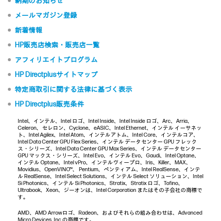
納期のお知らせ
メールマガジン登録
新着情報
HP販売店検索・販売店一覧
アフィリエイトプログラム
HP Directplusサイトマップ
特定商取引に関する法律に基づく表示
HP Directplus販売条件
Intel、インテル、Intel ロゴ、Intel Inside、Intel Inside ロゴ、Arc、Arria、
Celeron、セレロン、Cyclone、eASIC、Intel Ethernet、インテル イーサネッ
ト、Intel Agilex、Intel Atom、インテルアトム、Intel Core、インテルコア、
Intel Data Center GPU Flex Series、インテル データセンター GPU フレック
ス・シリーズ、Intel Data Center GPU Max Series、インテル データセンター
GPU マックス・シリーズ、Intel Evo、インテル Evo、Gaudi、Intel Optane、
インテル Optane、Intel vPro、インテルヴィープロ、Iris、Killer、MAX、
Movidius、OpenVINO™、 Pentium、ペンティアム、Intel RealSense、インテ
ル RealSense、Intel Select Solutions、インテル Select ソリューション、Intel
Si Photonics、インテル Si Photonics、Stratix、Stratix ロゴ、Tofino、
Ultrabook、Xeon、ジーオンは、Intel Corporation またはその子会社の商標で
す。
AMD、AMD Arrowロゴ、Radeon、およびそれらの組み合わせは、Advanced
Micro Devices, Inc.の商標です。