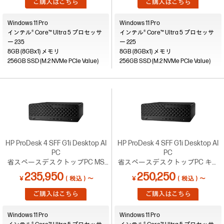
ご購入はこちら
ご購入はこちら
Windows 11 Pro
Windows 11 Pro
インテル® Core™ Ultra 5 プロセッサ
インテル® Core™ Ultra 5 プロセッサ
ー 235
ー 225
8GB (8GBx1)
8GB (8GBx1)
256GB SSD (M.2 NVMe PCIe Value)
256GB SSD (M.2 NVMe PCIe Value)
HP ProDesk 4 SFF G1i Desktop AI
HP ProDesk 4 SFF G1i Desktop AI
PC
PC
省スペースデスクトップPC MS
省スペースデスクトップPC キャ
Officeセット割！ キャンペーン
ンペーン4【C30】
235,950
250,250
￥
（税込）～
￥
（税込）～
4【C33】
ご購入はこちら
ご購入はこちら
Windows 11 Pro
Windows 11 Pro