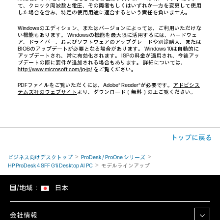
て、クロック周波数と電圧、その両者もしくはいずれか一方を変更して使用
した場合を含み、特定の使用用途に適合するという責任を負いません。
Windowsのエディション、またはバージョンによっては、ご利用いただけな
い機能もあります。 Windowsの機能を最大限に活用するには、ハードウェ
ア、ドライバー、およびソフトウェアのアップグレードや別途購入、または
BIOSのアップデートが必要となる場合があります。 Windows 10は自動的に
アップデートされ、常に有効化されます。 ISPの料金が適用され、今後アッ
プデートの際に要件が追加される場合もあります。 詳細については、
http://www.microsoft.com/ja-jp/
をご覧ください。
PDFファイルをご覧いただくには、Adobe® Reader®が必要です。
アドビシス
テムズ社のウェブサイト
より、ダウンロード（無料）の上ご覧ください。
トップに戻る
ビジネス向けデスクトップ
ProDesk / ProOne シリーズ
HP ProDesk 4 SFF G1i Desktop AI PC
モデルラインアップ
国/地域：
日本
会社情報