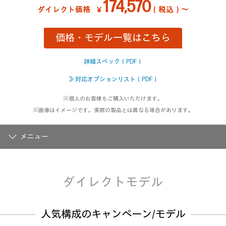
174,570
ー
ダイレクト価格
￥
（税込）～
を
読
む.
価格・モデル一覧はこちら
同
じ
ペ
ー
詳細スペック（PDF）
ジ
の
≫ 対応オプションリスト（PDF）
リ
ン
※個人のお客様もご購入いただけます。
ク。
※画像はイメージです。実際の製品とは異なる場合があります。
メニュー
ダイレクトモデル
人気構成のキャンペーン/モデル