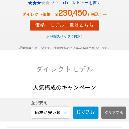
3.0
(1)
レビューを書く
レ
ビ
230,450
ュ
￥
（税込）～
ー
を
価格・モデル一覧はこちら
読
む.
同
≫ 詳細スペック（PDF）
じ
ペ
※画像はイメージです。実際の製品とは異なる場合があります。
ー
ジ
の
リ
ダイレクトモデル
ン
ク。
人気構成のキャンペーン
並び変え
絞り込む