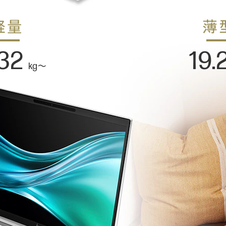
軽量
薄
.32
19.
kg～