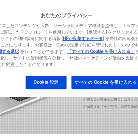
AMD Ryzen™ AI 
あなたのプライバシー
イズしたコンテンツや広告、ソーシャルメディア機能を提供し、トラフ
、それに類似したテクノロジー) を使用しています。[承認する] をクリック
(0)
レビュ
評
当サイトの利用状況に関する情報
(HPが収集するデータ)
を当社の関連会
価
ことになります。お客様は、Cookie設定で詳細を管理したり、いつで
値
38
￥
な
関する選択
を行うことができます。
「すべての Cookie を受け入れる」
し.
強化し、サイトの使用状況を分析し、弊社のマーケティング活動を支援
同
価格・モデル一覧は
ることに同意したことになります。
じ
ペ
ー
※本製品は、受注生産品となります
ジ
Cookie 設定
すべての Cookie を受け入れる
します。
の
最短で3週間程度のお届けとなり
リ
す。
ン
※個人のお客様もご購入いただけま
ク。
※画像はイメージです。実際の製品