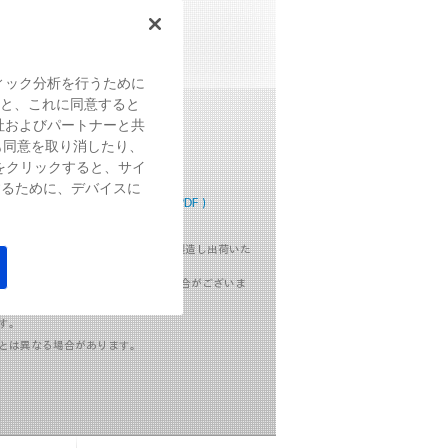
とPolyの音響技術を搭載
ィック分析を行うために
すると、これに同意すると
ーを書く
社およびパートナーと共
も同意を取り消したり、
8,520
（税込）～
をクリックすると、サイ
するために、デバイスに
こちら
≫ 詳細スペック（PDF）
。ご注文いただいた後、海外工場で製造し出荷いた
ますが、納品までお時間をいただく場合がございま
す。
とは異なる場合があります。