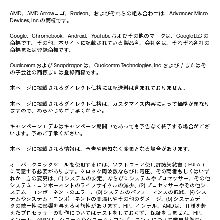
AMD、AMD Arrowロゴ、Radeon、およびそれらの組み合わせは、Advanced Micro
Devices, Inc.の商標です。
Google、Chromebook、Android、YouTube およびその他のマークは、Google LLC の
商標です。その他、本サイトに記載されている製品名、会社名は、それぞれ各社の
商標または登録商標です。
Qualcomm および Snapdragon は、Qualcomm Technologies, Inc. および／またはそ
の子会社の商標または登録商標です。
本ページに掲載されるダイレクト価格には配送料は含まれておりません。
本ページに掲載されるダイレクト価格は、カスタマイズ内容によって価格が異なり
ますので、あらかじめご了承ください。
キャンペーンモデルはキャンペーン期間中であっても予告なく終了する場合がござ
います。予めご了承ください。
本ページに掲載される情報は、予告や周知なく変更となる場合があります。
オーバークロックツールを使用するには、ソフトウェア使用許諾契約書（EULA）
に同意する必要があります。クロック周波数ならびに電圧、その両者もしくはいず
れか一方の変更は、(1) システムの安定、ならびにシステムやプロセッサー、その他
システム・コンポーネントのライフサイクルの減少、(2) プロセッサーやその他シ
ステム・コンポーネントのエラー、(3) システムのパフォーマンスの低減、(4) シス
テムやシステム・コンポーネントの高温化やその他のダメージ、(5) システムデー
タの統一性に影響を与える可能性があります。HP、インテル、AMDは、仕様を超
えたプロセッサーの動作についてはテストをしておらず、保証をしません。HP、
インテル、AMDは、システムやシステム・コンポーネントについて業界基準の仕