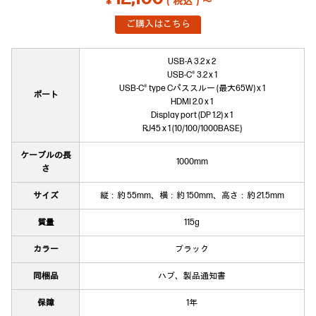
￥
（税込）～
ご購入はこちら
USB-A 3.2 x 2
USB-C® 3.2 x 1
USB-C® type Cパススルー (最大65W) x 1
ポート
HDMI 2.0 x 1
Display port (DP 1.2) x 1
RJ45 x 1 (10/100/1000BASE)
ケーブルの長
1000mm
さ
サイズ
縦：約 55mm、横：約 150mm、高さ：約 21.5mm
質量
115g
カラー
ブラック
同梱品
ハブ、製品通知書
保障
1年