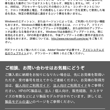
様を超えた動作についてはテストをしておらず、保証をしません。HP、インテ
ル、AMDは、プロセッサーならびにその他のシステム・コンポーネントについ
て、クロック周波数と電圧、その両者もしくはいずれか一方を変更して使用した場
合を含み、特定の使用用途に適合するという責任を負いません。
Windowsのエディション、またはバージョンによっては、ご利用いただけない機能
もあります。 Windowsの機能を最大限に活用するには、ハードウェア、ドライバ
ー、およびソフトウェアのアップグレードや別途購入、またはBIOSのアップデー
トが必要となる場合があります。 Windows 10は自動的にアップデートされ、常に
有効化されます。 ISPの料金が適用され、今後アップデートの際に要件が追加され
る場合もあります。 詳細については、
http://www.microsoft.com/ja-jp/
をご覧くだ
さい。
PDFファイルをご覧いただくには、Adobe® Reader®が必要です。
アドビシステムズ
社のウェブサイト
より、ダウンロード（無料）の上ご覧ください。
ご相談、お問い合わせはお気軽にどうぞ
ご購入前に納期をお知りになりたい場合は、先にお見積を取得い
ただき、受付番号を控えてからご連絡ください。お見積の取得方
法は、
個人向けご利用ガイド
、
法人向けご利用ガイド
をご参照く
ださい。HPのPC製品は、法人／個人向け、販売経路、カスタマ
イズの有無などにより製品モデルが分かれています。詳しくは、
製品モデルの違い
のページをご参照ください。