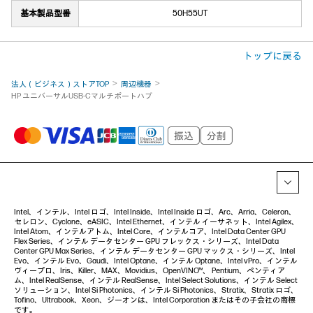
基本製品型番
50H55UT
トップに戻る
法人（ビジネス）ストアTOP
周辺機器
HP ユニバーサルUSB-Cマルチポートハブ
Intel、インテル、Intel ロゴ、Intel Inside、Intel Inside ロゴ、Arc、Arria、Celeron、
セレロン、Cyclone、eASIC、Intel Ethernet、インテル イーサネット、Intel Agilex、
Intel Atom、インテルアトム、Intel Core、インテルコア、Intel Data Center GPU
Flex Series、インテル データセンター GPU フレックス・シリーズ、Intel Data
Center GPU Max Series、インテル データセンター GPU マックス・シリーズ、Intel
Evo、インテル Evo、Gaudi、Intel Optane、インテル Optane、Intel vPro、インテル
ヴィープロ、Iris、Killer、MAX、Movidius、OpenVINO™、 Pentium、ペンティア
ム、Intel RealSense、インテル RealSense、Intel Select Solutions、インテル Select
ソリューション、Intel Si Photonics、インテル Si Photonics、Stratix、Stratix ロゴ、
Tofino、Ultrabook、Xeon、ジーオンは、Intel Corporation またはその子会社の商標
です。