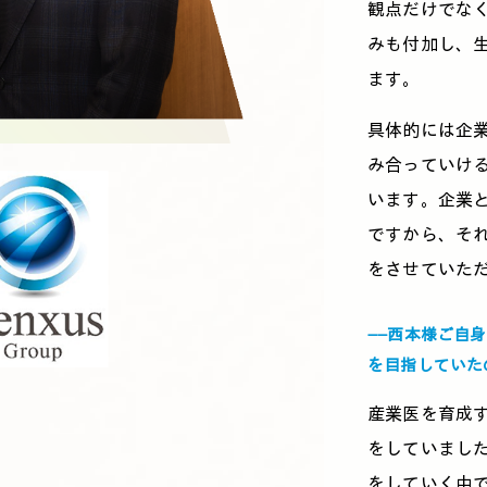
観点だけでな
みも付加し、
ます。
具体的には企
み合っていけ
います。企業
ですから、そ
をさせていた
――西本様ご自
を目指していた
産業医を育成
をしていまし
をしていく中