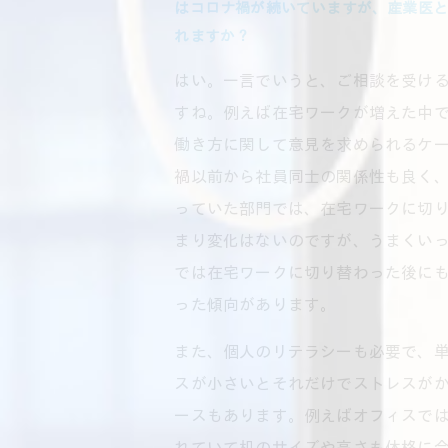
はコロナ禍が続いていますが、産業医と
れますか？
はい。一言でいうと、ご相談を受け
すね。例えば在宅ワークが増えた中
働き方に関して意見を求められるケ
禍以前から社員同士の関係性も良く
っていた部門では、在宅ワークに切
まり変化はないのですが、うまくい
では在宅ワークに切り替わった後に
った傾向があります。
また、個人のリテラシーも必要で、
スが小さいとそれだけでストレスが
ースもあります。例えばオフィスでは