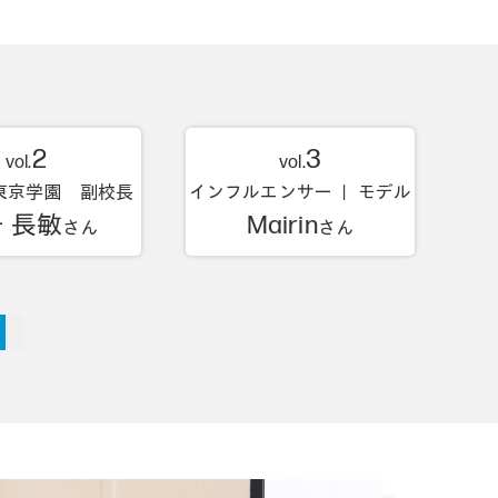
2
3
vol.
vol.
東京学園 副校長
インフルエンサー ｜ モデル
 長敏
Mairin
さん
さん