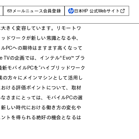
メールニュース会員登録
日本HP 公式Webサイト
は大きく変容しています。リモートワ
事例
リッドワークが新しい常識となる中、
イベントレポート
ルPCへの期待はますます高くなって
I PC
ice TVの企画では、インテル® Evo™ プラ
AIワークステーション
最新モバイルPCを”ハイブリッドワーク
Poly
業の方々にメインマシンとして活用し
WXP（DEXツール）
における評価ポイントについて、取材
なさまにとっては、モバイルPCの選
グ一覧
、新しい時代における働き方の変化や
ヒントを得られる絶好の機会となるは