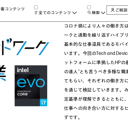
新着コンテンツ
ご相談
全てのコンテンツ
検索
チャンネル
タグ
検索します。
コロナ禍により人々の働き方
AIの進化と活用事例
ークと通勤を繰り返すハイブ
製品トレンド & レビュー
基本的な仕事道具であるモバイ
サイバーセキュリティ
A
います。今回のTech and Dev
教育とテクノロジー
ットフォームに準拠したHPの
自治体・公共
の達人”とも言うべき多様な職
ハイブリッドワーク
てもらい、それぞれの働き方
ワークステーション
プリンター
を通じて検証していきます。み
タ
定基準が理解できるとともに
仕事への向き合い方に対する
ずです。