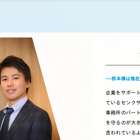
――西本様は現
企業をサポー
ているセンク
事務所のパー
を守るのが大
言われている