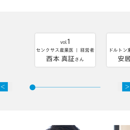
1
vol.
センクサス産業医 ｜ 経営者
ドルトン
西本 真証
安居
さん