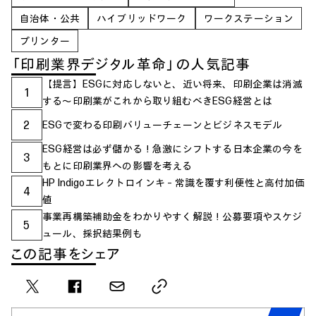
自治体・公共
ハイブリッドワーク
ワークステーション
プリンター
「印刷業界デジタル革命」の人気記事
【提言】ESGに対応しないと、近い将来、印刷企業は消滅
1
する〜印刷業がこれから取り組むべきESG経営とは
2
ESGで変わる印刷バリューチェーンとビジネスモデル
ESG経営は必ず儲かる！急激にシフトする日本企業の今を
3
もとに印刷業界への影響を考える
HP Indigoエレクトロインキ – 常識を覆す利便性と高付加価
4
値
事業再構築補助金をわかりやすく解説！公募要項やスケジ
5
ュール、採択結果例も
この記事をシェア