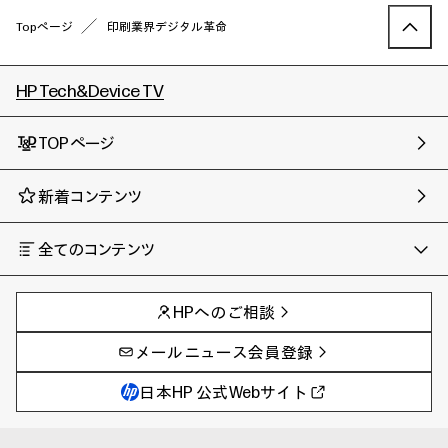
Topページ
印刷業界デジタル革命
HP Tech&Device TV
TOPページ
新着コンテンツ
全てのコンテンツ
チャンネル
タグ
AIの進化と活用事例
事例
HPへのご相談
製品トレンド & レビュー
イベントレポート
サイバーセキュリティ
AI PC
メールニュース会員登録
教育とテクノロジー
AIワークステーション
自治体・公共
Poly
日本HP 公式Webサイト
ハイブリッドワーク
WXP（DEXツール）
ワークステーション