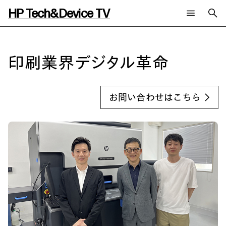
HP Tech&Device TV
新着コンテンツ
検索
HP Tech&Device TV 内のコンテンツを検索します。
印刷業界デジタル革命
全てのコンテンツ
チャンネル
タグ
AIの進化と活用事例
事例
お問い合わせはこちら
ご相談
製品トレンド & レビュー
イベントレポート
サイバーセキュリティ
AI PC
メールニュース会員登録
教育とテクノロジー
AIワークステーション
自治体・公共
Poly
日本HP 公式Webサイト
ハイブリッドワーク
WXP（DEXツール）
ワークステーション
プリンター
タグ一覧
イベント・コラム
イベント・セミナー情報
コラム一覧