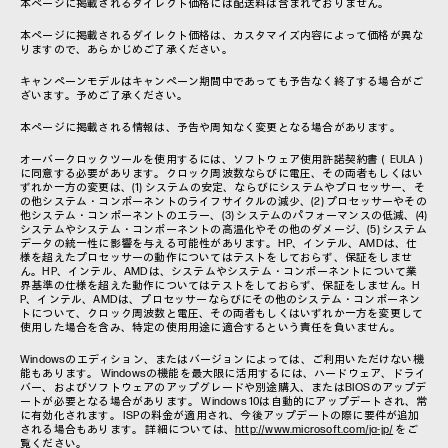
本ページに掲載されるダイレクト価格には配送料は含まれておりません。
本ページに掲載されるダイレクト価格は、カスタマイズ内容によって価格が異な
りますので、あらかじめご了承ください。
キャンペーンモデルはキャンペーン期間中であっても予告なく終了する場合がご
ざいます。予めご了承ください。
本ページに掲載される情報は、予告や周知なく変更となる場合があります。
オーバークロックツールを使用するには、ソフトウェア使用許諾契約書（EULA）
に同意する必要があります。クロック周波数ならびに電圧、その両者もしくはい
ずれか一方の変更は、(1) システムの安定、ならびにシステムやプロセッサー、そ
の他システム・コンポーネントのライフサイクルの減少、(2) プロセッサーやその
他システム・コンポーネントのエラー、(3) システムのパフォーマンスの低減、(4)
システムやシステム・コンポーネントの高温化やその他のダメージ、(5) システム
データの統一性に影響を与える可能性があります。HP、インテル、AMDは、仕
様を超えたプロセッサーの動作についてはテストをしておらず、保証をしませ
ん。HP、インテル、AMDは、システムやシステム・コンポーネントについて業
界基準の仕様を超えた動作についてはテストをしておらず、保証をしません。H
P、インテル、AMDは、プロセッサーならびにその他のシステム・コンポーネン
トについて、クロック周波数と電圧、その両者もしくはいずれか一方を変更して
使用した場合を含み、特定の使用用途に適合するという責任を負いません。
Windowsのエディション、またはバージョンによっては、ご利用いただけない機
能もあります。 Windowsの機能を最大限に活用するには、ハードウェア、ドライ
バー、およびソフトウェアのアップグレードや別途購入、またはBIOSのアップデ
ートが必要となる場合があります。 Windows 10は自動的にアップデートされ、常
に有効化されます。 ISPの料金が適用され、今後アップデートの際に要件が追加
される場合もあります。 詳細については、
http://www.microsoft.com/ja-jp/
をご
覧ください。