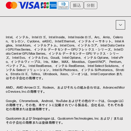
プリンター
タグ一覧
イベント・コラム
イベント・セミナー情報
コラム一覧
Intel、インテル、Intel ロゴ、Intel Inside、Intel Inside ロゴ、Arc、Arria、Celero
n、セレロン、Cyclone、eASIC、Intel Ethernet、インテル イーサネット、Intel A
gilex、Intel Atom、インテルアトム、Intel Core、インテルコア、Intel Data Cente
r GPU Flex Series、インテル データセンター GPU フレックス・シリーズ、Intel D
ata Center GPU Max Series、インテル データセンター GPU マックス・シリー
ズ、Intel Evo、インテル Evo、Gaudi、Intel Optane、インテル Optane、Intel vPr
o、インテルヴィープロ、Iris、Killer、MAX、Movidius、OpenVINO™、 Pentium、
ペンティアム、Intel RealSense、インテル RealSense、Intel Select Solutions、イ
ンテル Select ソリューション、Intel Si Photonics、インテル Si Photonics、Strati
x、Stratix ロゴ、Tofino、Ultrabook、Xeon、ジーオンは、Intel Corporation また
はその子会社の商標です。
AMD、AMD Arrowロゴ、Radeon、およびそれらの組み合わせは、Advanced Micr
o Devices, Inc.の商標です。
Google、Chromebook、Android、YouTube およびその他のマークは、Google LLC
の商標です。その他、本サイトに記載されている製品名、会社名は、それぞれ各
社の商標または登録商標です。
Qualcomm および Snapdragon は、Qualcomm Technologies, Inc. および／または
その子会社の商標または登録商標です。