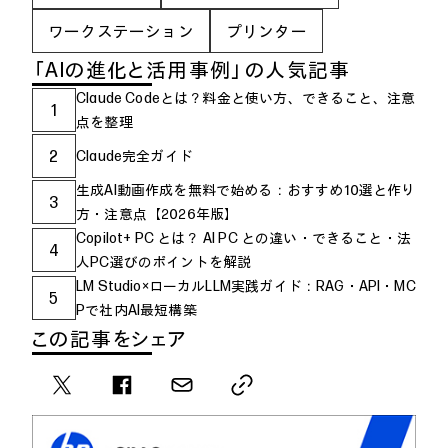
ワークステーション
プリンター
「AIの進化と活用事例」の人気記事
Claude Codeとは？料金と使い方、できること、注意
1
点を整理
2
Claude完全ガイド
生成AI動画作成を無料で始める：おすすめ10選と作り
3
方・注意点【2026年版】
Copilot+ PC とは？ AI PC との違い・できること・法
4
人PC選びのポイントを解説
LM Studio×ローカルLLM実践ガイド：RAG・API・MC
5
Pで社内AI最短構築
この記事をシェア