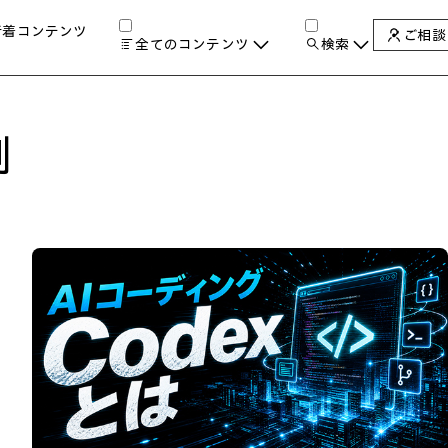
新着コンテンツ
ご相談
全てのコンテンツ
検索
チャンネル
タグ
検索します。
AIの進化と活用事例
例
製品トレンド & レビュー
サイバーセキュリティ
A
教育とテクノロジー
自治体・公共
ハイブリッドワーク
ワークステーション
プリンター
タ