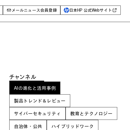
メールニュース会員登録
日本HP 公式Webサイト
事例
イベントレポート
I PC
AIワークステーション
Poly
WXP（DEXツール）
チャンネル
AIの進化と活用事例
グ一覧
製品トレンド＆レビュー
サイバーセキュリティ
教育とテクノロジー
自治体・公共
ハイブリッドワーク