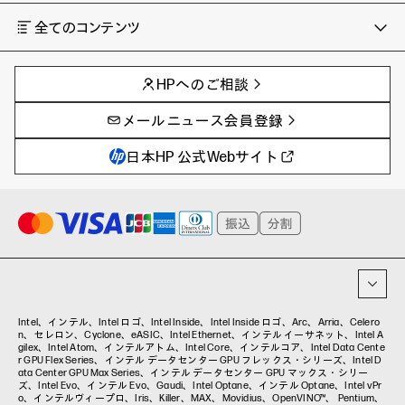
全てのコンテンツ
チャンネル
タグ
AIの進化と活用事例
事例
HPへのご相談
製品トレンド & レビュー
イベントレポート
サイバーセキュリティ
AI PC
メールニュース会員登録
教育とテクノロジー
AIワークステーション
自治体・公共
Poly
日本HP 公式Webサイト
ハイブリッドワーク
WXP（DEXツール）
ワークステーション
プリンター
タグ一覧
イベント・コラム
イベント・セミナー情報
コラム一覧
Intel、インテル、Intel ロゴ、Intel Inside、Intel Inside ロゴ、Arc、Arria、Celero
n、セレロン、Cyclone、eASIC、Intel Ethernet、インテル イーサネット、Intel A
gilex、Intel Atom、インテルアトム、Intel Core、インテルコア、Intel Data Cente
r GPU Flex Series、インテル データセンター GPU フレックス・シリーズ、Intel D
ata Center GPU Max Series、インテル データセンター GPU マックス・シリー
ズ、Intel Evo、インテル Evo、Gaudi、Intel Optane、インテル Optane、Intel vPr
o、インテルヴィープロ、Iris、Killer、MAX、Movidius、OpenVINO™、 Pentium、