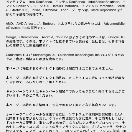
ペンティアム、Intel RealSense、インテル RealSense、Intel Select Solutions、イ
ンテル Select ソリューション、Intel Si Photonics、インテル Si Photonics、Strati
x、Stratix ロゴ、Tofino、Ultrabook、Xeon、ジーオンは、Intel Corporation また
はその子会社の商標です。
AMD、AMD Arrowロゴ、Radeon、およびそれらの組み合わせは、Advanced Micr
o Devices, Inc.の商標です。
Google、Chromebook、Android、YouTube およびその他のマークは、Google LLC
の商標です。その他、本サイトに記載されている製品名、会社名は、それぞれ各
社の商標または登録商標です。
Qualcomm および Snapdragon は、Qualcomm Technologies, Inc. および／または
その子会社の商標または登録商標です。
本ページに掲載されるダイレクト価格には配送料は含まれておりません。
本ページに掲載されるダイレクト価格は、カスタマイズ内容によって価格が異な
りますので、あらかじめご了承ください。
キャンペーンモデルはキャンペーン期間中であっても予告なく終了する場合がご
ざいます。予めご了承ください。
本ページに掲載される情報は、予告や周知なく変更となる場合があります。
オーバークロックツールを使用するには、ソフトウェア使用許諾契約書（EULA）
に同意する必要があります。クロック周波数ならびに電圧、その両者もしくはい
ずれか一方の変更は、(1) システムの安定、ならびにシステムやプロセッサー、そ
の他システム・コンポーネントのライフサイクルの減少、(2) プロセッサーやその
他システム・コンポーネントのエラー、(3) システムのパフォーマンスの低減、(4)