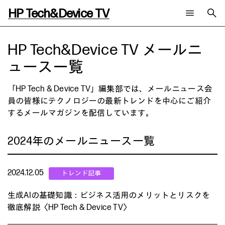
HP Tech&Device TV
新着コンテンツ
検索
HP Tech&Device TV メールニ
HP Tech&Device TV 内のコンテンツを検索します。
ュース一覧
全てのコンテンツ
チャンネル
タグ
「HP Tech & Device TV」編集部では、メールニュース会
AIの進化と活用事例
事例
ご相談
員の皆様にテクノロジーの最新トレンドを中心にご紹介
製品トレンド & レビュー
イベントレポート
するメールマガジンを配信しています。
サイバーセキュリティ
AI PC
メールニュース会員登録
教育とテクノロジー
AIワークステーション
自治体・公共
Poly
2024年のメールニュース一覧
日本HP 公式Webサイト
ハイブリッドワーク
WXP（DEXツール）
ワークステーション
2024.12.05
プリンター
タグ一覧
イベント・コラム
イベント・セミナー情報
生成AIの基礎知識：ビジネス活用のメリットとリスクを
コラム一覧
徹底解説〈HP Tech & Device TV〉