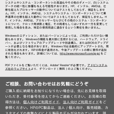
システムやシステム・コンポーネントの高温化やその他のダメージ、(5) システム
データの統一性に影響を与える可能性があります。HP、インテル、AMDは、仕
様を超えたプロセッサーの動作についてはテストをしておらず、保証をしませ
ん。HP、インテル、AMDは、システムやシステム・コンポーネントについて業
界基準の仕様を超えた動作についてはテストをしておらず、保証をしません。H
P、インテル、AMDは、プロセッサーならびにその他のシステム・コンポーネン
トについて、クロック周波数と電圧、その両者もしくはいずれか一方を変更して
使用した場合を含み、特定の使用用途に適合するという責任を負いません。
Windowsのエディション、またはバージョンによっては、ご利用いただけない機
能もあります。 Windowsの機能を最大限に活用するには、ハードウェア、ドライ
バー、およびソフトウェアのアップグレードや別途購入、またはBIOSのアップデ
ートが必要となる場合があります。 Windows 10は自動的にアップデートされ、常
に有効化されます。 ISPの料金が適用され、今後アップデートの際に要件が追加
される場合もあります。 詳細については、
http://www.microsoft.com/ja-jp/
をご
覧ください。
PDFファイルをご覧いただくには、Adobe® Reader®が必要です。
アドビシステム
ズ社のウェブサイト
より、ダウンロード（無料）の上ご覧ください。
ご相談、お問い合わせはお気軽にどうぞ
ご購入前に納期をお知りになりたい場合は、先にお見積を取得
いただき、受付番号を控えてからご連絡ください。お見積の取
得方法は、
個人向けご利用ガイド
、
法人向けご利用ガイド
をご
参照ください。HPのPC製品は、法人／個人向け、販売経路、カ
スタマイズの有無などにより製品モデルが分かれています。詳