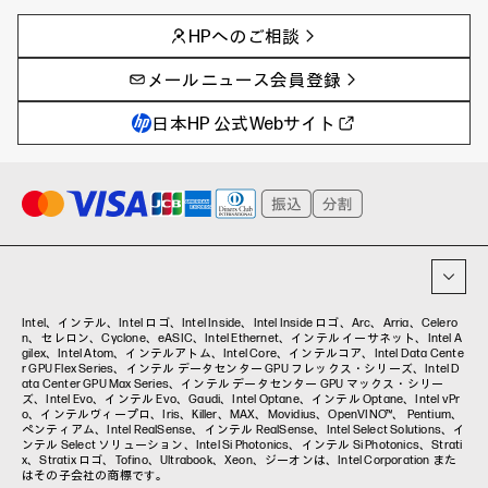
AIの進化と活用事例
事例
HPへのご相談
製品トレンド & レビュー
イベントレポート
サイバーセキュリティ
AI PC
メールニュース会員登録
教育とテクノロジー
AIワークステーション
自治体・公共
Poly
日本HP 公式Webサイト
ハイブリッドワーク
WXP（DEXツール）
ワークステーション
プリンター
タグ一覧
イベント・コラム
イベント・セミナー情報
コラム一覧
Intel、インテル、Intel ロゴ、Intel Inside、Intel Inside ロゴ、Arc、Arria、Celero
n、セレロン、Cyclone、eASIC、Intel Ethernet、インテル イーサネット、Intel A
gilex、Intel Atom、インテルアトム、Intel Core、インテルコア、Intel Data Cente
r GPU Flex Series、インテル データセンター GPU フレックス・シリーズ、Intel D
ata Center GPU Max Series、インテル データセンター GPU マックス・シリー
ズ、Intel Evo、インテル Evo、Gaudi、Intel Optane、インテル Optane、Intel vPr
o、インテルヴィープロ、Iris、Killer、MAX、Movidius、OpenVINO™、 Pentium、
ペンティアム、Intel RealSense、インテル RealSense、Intel Select Solutions、イ
ンテル Select ソリューション、Intel Si Photonics、インテル Si Photonics、Strati
x、Stratix ロゴ、Tofino、Ultrabook、Xeon、ジーオンは、Intel Corporation また
はその子会社の商標です。