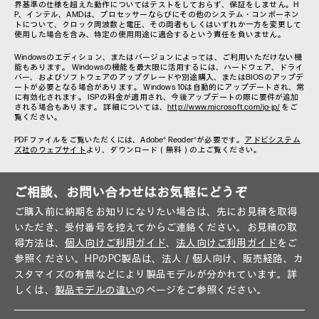
界基準の仕様を超えた動作についてはテストをしておらず、保証をしません。H
P、インテル、AMDは、プロセッサーならびにその他のシステム・コンポーネン
トについて、クロック周波数と電圧、その両者もしくはいずれか一方を変更して
使用した場合を含み、特定の使用用途に適合するという責任を負いません。
Windowsのエディション、またはバージョンによっては、ご利用いただけない機
能もあります。 Windowsの機能を最大限に活用するには、ハードウェア、ドライ
バー、およびソフトウェアのアップグレードや別途購入、またはBIOSのアップデ
ートが必要となる場合があります。 Windows 10は自動的にアップデートされ、常
に有効化されます。 ISPの料金が適用され、今後アップデートの際に要件が追加
される場合もあります。 詳細については、
http://www.microsoft.com/ja-jp/
をご
覧ください。
PDFファイルをご覧いただくには、Adobe® Reader®が必要です。
アドビシステム
ズ社のウェブサイト
より、ダウンロード（無料）の上ご覧ください。
ご相談、お問い合わせはお気軽にどうぞ
ご購入前に納期をお知りになりたい場合は、先にお見積を取得
いただき、受付番号を控えてからご連絡ください。お見積の取
得方法は、
個人向けご利用ガイド
、
法人向けご利用ガイド
をご
参照ください。HPのPC製品は、法人／個人向け、販売経路、カ
スタマイズの有無などにより製品モデルが分かれています。詳
しくは、
製品モデルの違い
のページをご参照ください。