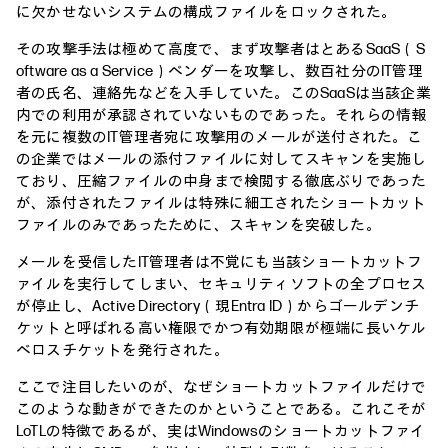
に欠かせないシステムの構成ファイルをロックされた。
その攻撃手法は極めて高度で、まず攻撃者はとあるSaaS（S
oftware as a Service）ベンダーを攻撃し、数百社分のIT管理
者の氏名、連絡先などを入手していた。このSaaSは当該企業
内での利用が承認されていないものであった。それらの情報
を元に複数のIT管理者宛に攻撃用のメールが送付された。こ
の企業ではメールの添付ファイルに対してスキャンを実施し
ており、圧縮ファイルの中身まで検閲する徹底ぶりであった
が、添付されたファイルは特殊に細工されたショートカット
ファイルのみであったために、スキャンを突破した。
メールを受信したIT管理者は不覚にも当該ショートカットフ
ァイルを実行してしまい、セキュリティソフトの全プロセス
が停止し、Active Directory（現Entra ID）からゴールデンチ
ケットと呼ばれる高い権限でかつ有効期限が極端に長いケル
ベロスチケットを発行された。
ここで注目したいのが、なぜショートカットファイルだけで
このような動きができたのかということである。これこそが
LoTLの特徴であるが、実はWindowsのショートカットファイ