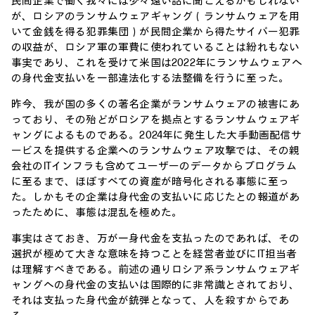
民間企業で働く我々には少々遠い話に聞こえるかもしれない
が、ロシアのランサムウェアギャング（ランサムウェアを用
いて金銭を得る犯罪集団）が民間企業から得たサイバー犯罪
の収益が、ロシア軍の軍費に使われていることは紛れもない
事実であり、これを受けて米国は2022年にランサムウェアへ
の身代金支払いを一部違法化する法整備を行うに至った。
昨今、我が国の多くの著名企業がランサムウェアの被害にあ
っており、その殆どがロシアを拠点とするランサムウェアギ
ャングによるものである。2024年に発生した大手動画配信サ
ービスを提供する企業へのランサムウェア攻撃では、その親
会社のITインフラも含めてユーザーのデータからプログラム
に至るまで、ほぼすべての資産が暗号化される事態に至っ
た。しかもその企業は身代金の支払いに応じたとの報道があ
ったために、事態は混乱を極めた。
事実はさておき、万が一身代金を支払ったのであれば、その
選択が極めて大きな意味を持つことを経営者並びにIT担当者
は理解すべきである。前述の通りロシア系ランサムウェアギ
ャングへの身代金の支払いは国際的に非常識とされており、
それは支払った身代金が銃弾となって、人を殺すからであ