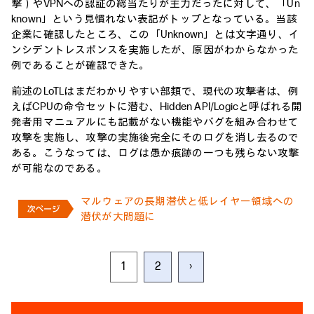
撃）やVPNへの認証の総当たりが主力だったに対して、「Un
known」という見慣れない表記がトップとなっている。当該
企業に確認したところ、この「Unknown」とは文字通り、イ
ンシデントレスポンスを実施したが、原因がわからなかった
例であることが確認できた。
前述のLoTLはまだわかりやすい部類で、現代の攻撃者は、例
えばCPUの命令セットに潜む、Hidden API/Logicと呼ばれる開
発者用マニュアルにも記載がない機能やバグを組み合わせて
攻撃を実施し、攻撃の実施後完全にそのログを消し去るので
ある。こうなっては、ログは愚か痕跡の一つも残らない攻撃
が可能なのである。
マルウェアの長期潜伏と低レイヤー領域への
潜伏が大問題に
1
2
›