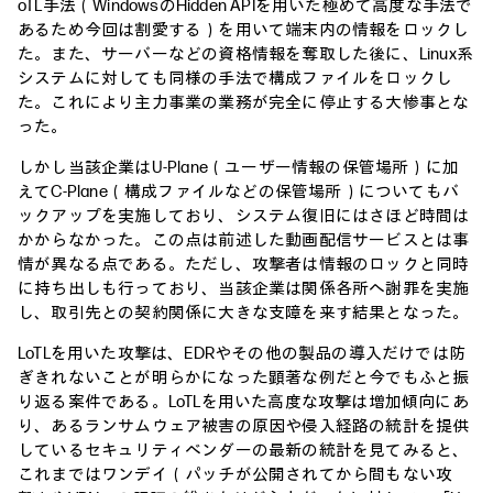
oTL手法（WindowsのHidden APIを用いた極めて高度な手法で
あるため今回は割愛する）を用いて端末内の情報をロックし
た。また、サーバーなどの資格情報を奪取した後に、Linux系
システムに対しても同様の手法で構成ファイルをロックし
た。これにより主力事業の業務が完全に停止する大惨事とな
った。
しかし当該企業はU-Plane（ユーザー情報の保管場所）に加
えてC-Plane（構成ファイルなどの保管場所）についてもバ
ックアップを実施しており、システム復旧にはさほど時間は
かからなかった。この点は前述した動画配信サービスとは事
情が異なる点である。ただし、攻撃者は情報のロックと同時
に持ち出しも行っており、当該企業は関係各所へ謝罪を実施
し、取引先との契約関係に大きな支障を来す結果となった。
LoTLを用いた攻撃は、EDRやその他の製品の導入だけでは防
ぎきれないことが明らかになった顕著な例だと今でもふと振
り返る案件である。LoTLを用いた高度な攻撃は増加傾向にあ
り、あるランサムウェア被害の原因や侵入経路の統計を提供
しているセキュリティベンダーの最新の統計を見てみると、
これまではワンデイ（パッチが公開されてから間もない攻