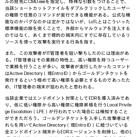
ルの宛先にCMD.exeを指定し、特殊な引数をつけることで、
当該ショートカットファイルをダブルクリックしたユーザー
の権限で任意のコマンドが実行できる機能がある。公式な機
能なのかバグなのかは定かではないが、LoTLとはこういった
標準機能の隙を突くことで、外部からマルウェアを注入する
のではなく、あくまで標的の端末内にすでに存在しているリ
ソースを使って攻撃を実行する行為を指す。
また、この攻撃者がIT管理者を狙い撃ちしたのには理由があ
る。IT管理者はその業務の特性上、高い権限を持つユーザー
で業務を行うことが多い。攻撃者が実行したかったコマンド
はActive Directory（現Entra ID）からゴールデンチケットを
発行するという極めて高い権限を必要とするものであったた
め、IT管理者の端末が狙われたと思われる。
当該企業ではエンドポイント対策としてEDRを導入済みであ
り、仮に低い権限から高い権限に権限昇格を行うLocal Privile
ge Escalation（LPE）が行われていた場合には検知すること
ができただろう。ゴールデンチケットを入手した攻撃者はそ
れらを用いてActive Directory（現Entra ID）に紐づいている
全エンドポイント端末からEDRエージェントを削除し、他のL