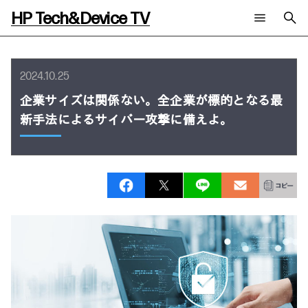
HP Tech&Device TV
新着コンテンツ
検索
HP Tech&Device TV 内のコンテンツを検索します。
2024.10.25
全てのコンテンツ
企業サイズは関係ない。全企業が標的となる最
チャンネル
タグ
新手法によるサイバー攻撃に備えよ。
AIの進化と活用事例
事例
ご相談
製品トレンド & レビュー
イベントレポート
サイバーセキュリティ
AI PC
メールニュース会員登録
教育とテクノロジー
AIワークステーション
自治体・公共
Poly
日本HP 公式Webサイト
ハイブリッドワーク
WXP（DEXツール）
ワークステーション
プリンター
タグ一覧
イベント・コラム
イベント・セミナー情報
コラム一覧