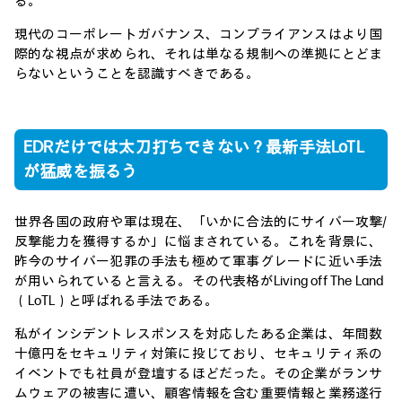
る。
現代のコーポレートガバナンス、コンプライアンスはより国
際的な視点が求められ、それは単なる規制への準拠にとどま
らないということを認識すべきである。
EDRだけでは太刀打ちできない？最新手法LoTL
が猛威を振るう
世界各国の政府や軍は現在、「いかに合法的にサイバー攻撃/
反撃能力を獲得するか」に悩まされている。これを背景に、
昨今のサイバー犯罪の手法も極めて軍事グレードに近い手法
が用いられていると言える。その代表格がLiving off The Land
（LoTL）と呼ばれる手法である。
私がインシデントレスポンスを対応したある企業は、年間数
十億円をセキュリティ対策に投じており、セキュリティ系の
イベントでも社員が登壇するほどだった。その企業がランサ
ムウェアの被害に遭い、顧客情報を含む重要情報と業務遂行