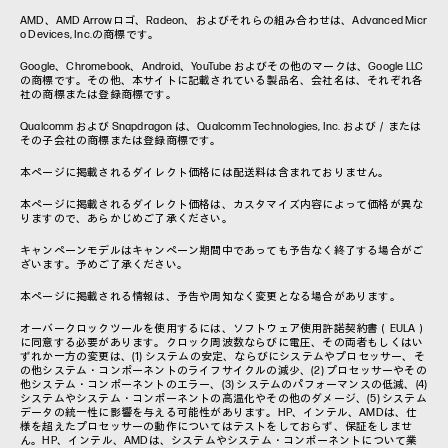
AMD、AMD Arrowロゴ、Radeon、およびそれらの組み合わせは、Advanced Micr
o Devices, Inc.の商標です。
Google、Chromebook、Android、YouTube およびその他のマークは、Google LLC
の商標です。その他、本サイトに記載されている製品名、会社名は、それぞれ各
社の商標または登録商標です。
Qualcomm および Snapdragon は、Qualcomm Technologies, Inc. および／または
その子会社の商標または登録商標です。
本ページに掲載されるダイレクト価格には配送料は含まれておりません。
本ページに掲載されるダイレクト価格は、カスタマイズ内容によって価格が異な
りますので、あらかじめご了承ください。
キャンペーンモデルはキャンペーン期間中であっても予告なく終了する場合がご
ざいます。予めご了承ください。
本ページに掲載される情報は、予告や周知なく変更となる場合があります。
オーバークロックツールを使用するには、ソフトウェア使用許諾契約書（EULA）
に同意する必要があります。クロック周波数ならびに電圧、その両者もしくはい
ずれか一方の変更は、(1) システムの安定、ならびにシステムやプロセッサー、そ
の他システム・コンポーネントのライフサイクルの減少、(2) プロセッサーやその
他システム・コンポーネントのエラー、(3) システムのパフォーマンスの低減、(4)
システムやシステム・コンポーネントの高温化やその他のダメージ、(5) システム
データの統一性に影響を与える可能性があります。HP、インテル、AMDは、仕
様を超えたプロセッサーの動作についてはテストをしておらず、保証をしませ
ん。HP、インテル、AMDは、システムやシステム・コンポーネントについて業