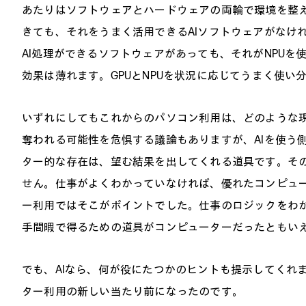
あたりはソフトウェアとハードウェアの両輪で環境を整
きても、それをうまく活用できるAIソフトウェアがなけ
AI処理ができるソフトウェアがあっても、それがNPUを
効果は薄れます。GPUとNPUを状況に応じてうまく使
いずれにしてもこれからのパソコン利用は、どのような現
奪われる可能性を危惧する議論もありますが、AIを使う
ター的な存在は、望む結果を出してくれる道具です。そ
せん。仕事がよくわかっていなければ、優れたコンピュ
ー利用ではそこがポイントでした。仕事のロジックをわ
手間暇で得るための道具がコンピューターだったともい
でも、AIなら、何が役にたつかのヒントも提示してくれ
ター利用の新しい当たり前になったのです。