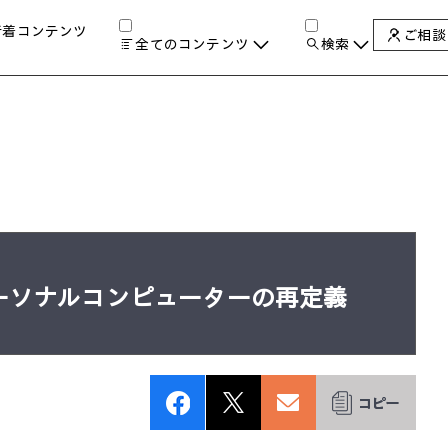
新着コンテンツ
ご相談
全てのコンテンツ
検索
チャンネル
タグ
検索します。
AIの進化と活用事例
製品トレンド & レビュー
サイバーセキュリティ
A
教育とテクノロジー
自治体・公共
ハイブリッドワーク
ワークステーション
パーソナルコンピューターの再定義
プリンター
タ