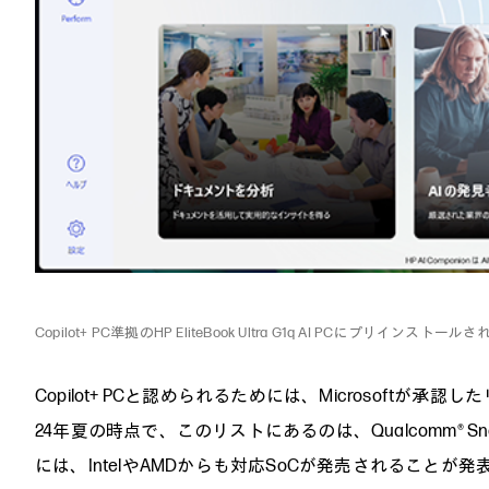
Copilot+ PC準拠のHP EliteBook Ultra G1q AI PCにプリインストールされ
Copilot+ PCと認められるためには、Microsoftが
24年夏の時点で、このリストにあるのは、Qualcomm® Sn
には、IntelやAMDからも対応SoCが発売されることが