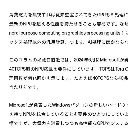
消費電力を無視すれば従来重宝されてきたGPUもAI処
最新のNPUを超える性能を持たせることも容易です。なぜな
neral-purpose computing on graphics proc
ックス処理以外の汎用計算、つまり、AI処理にほかなら
このコラムの掲載日直近では、2024年6月にMicrosoftが
40TOPS超のNPU搭載を要件にしています。TOPSはTera Op
理回数が何兆回かを示します。たとえば40TOPSなら4
当たり前です。
Microsoftが発表したWindowsパソコンの新しいハードウ
を持つNPUを統合していることを要件のひとつにしています
標ですが、大電力を消費しつつも高性能なGPUでシステム全体が