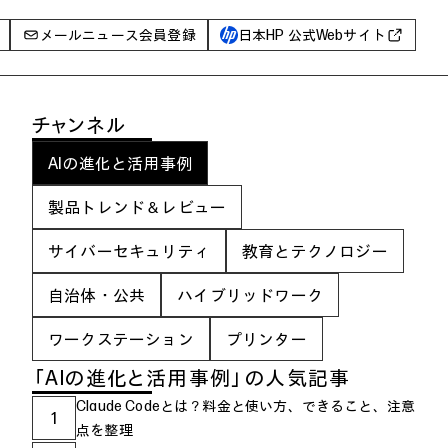
メールニュース会員登録
日本HP 公式Webサイト
事例
チャンネル
イベントレポート
AIの進化と活用事例
I PC
AIワークステーション
製品トレンド＆レビュー
Poly
サイバーセキュリティ
教育とテクノロジー
WXP（DEXツール）
自治体・公共
ハイブリッドワーク
グ一覧
ワークステーション
プリンター
「AIの進化と活用事例」の人気記事
Claude Codeとは？料金と使い方、できること、注意
1
点を整理