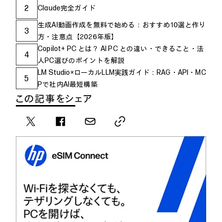
2
Claude完全ガイド
生成AI動画作成を無料で始める：おすすめ10選と作り
3
方・注意点【2026年版】
Copilot+ PC とは？ AI PC との違い・できること・法
4
人PC選びのポイントを解説
LM Studio×ローカルLLM実践ガイド：RAG・API・MC
5
Pで社内AI最短構築
この記事をシェア