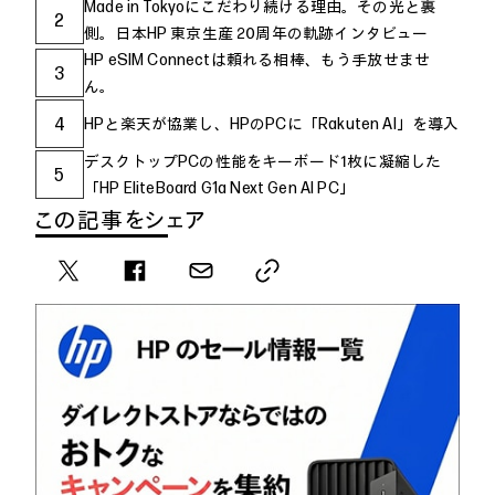
Made in Tokyoにこだわり続ける理由。その光と裏
2
側。日本HP 東京生産 20周年の軌跡インタビュー
HP eSIM Connectは頼れる相棒、もう手放せませ
3
ん。
4
HPと楽天が協業し、HPのPCに「Rakuten AI」を導入
デスクトップPCの性能をキーボード1枚に凝縮した
5
「HP EliteBoard G1a Next Gen AI PC」
この記事をシェア