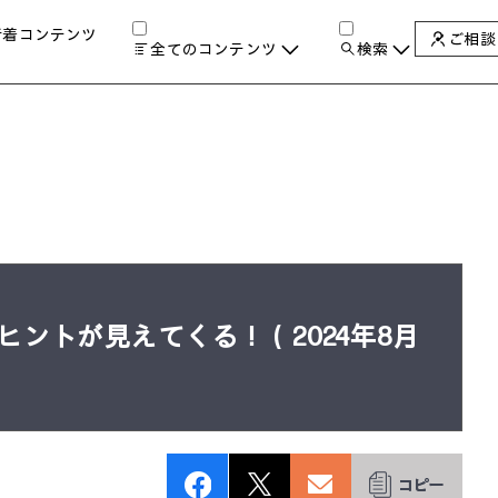
新着コンテンツ
ご相談
全てのコンテンツ
検索
チャンネル
タグ
検索します。
AIの進化と活用事例
製品トレンド & レビュー
サイバーセキュリティ
A
教育とテクノロジー
自治体・公共
ハイブリッドワーク
ワークステーション
ヒントが見えてくる！（2024年8月
プリンター
タ