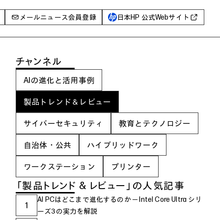
メールニュース会員登録
日本HP 公式Webサイト
事例
チャンネル
イベントレポート
AIの進化と活用事例
I PC
AIワークステーション
製品トレンド＆レビュー
Poly
サイバーセキュリティ
教育とテクノロジー
WXP（DEXツール）
自治体・公共
ハイブリッドワーク
グ一覧
ワークステーション
プリンター
「製品トレンド & レビュー」の人気記事
AI PCはどこまで進化するのか ─ Intel Core Ultra シリ
1
ーズ3の実力を解説