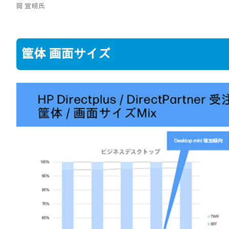
岡 宣明氏
筐体 画面サイズ