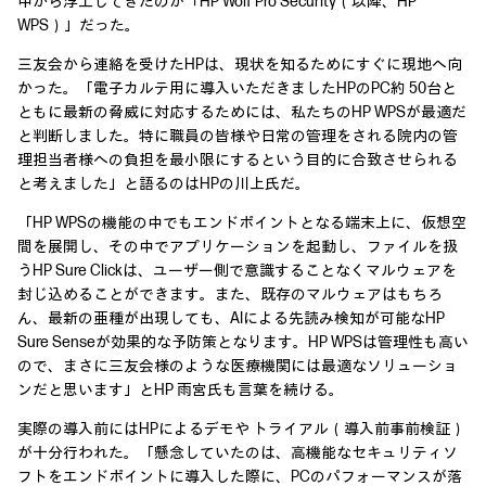
中から浮上してきたのが「HP Wolf Pro Security（以降、HP
WPS）」だった。
三友会から連絡を受けたHPは、現状を知るためにすぐに現地へ向
かった。「電子カルテ用に導入いただきましたHPのPC約 50台と
ともに最新の脅威に対応するためには、私たちのHP WPSが最適だ
と判断しました。特に職員の皆様や日常の管理をされる院内の管
理担当者様への負担を最小限にするという目的に合致させられる
と考えました」と語るのはHPの川上氏だ。
「HP WPSの機能の中でもエンドポイントとなる端末上に、仮想空
間を展開し、その中でアプリケーションを起動し、ファイルを扱
うHP Sure Clickは、ユーザー側で意識することなくマルウェアを
封じ込めることができます。また、既存のマルウェアはもちろ
ん、最新の亜種が出現しても、AIによる先読み検知が可能なHP
Sure Senseが効果的な予防策となります。HP WPSは管理性も高い
ので、まさに三友会様のような医療機関には最適なソリューショ
ンだと思います」とHP 雨宮氏も言葉を続ける。
実際の導入前にはHPによるデモや トライアル（導入前事前検証）
が十分行われた。「懸念していたのは、高機能なセキュリティソ
フトをエンドポイントに導入した際に、PCのパフォーマンスが落