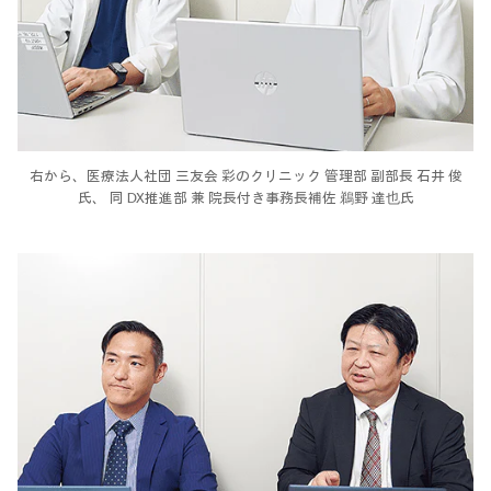
右から、医療法人社団 三友会 彩のクリニック
管理部 副部長 石井 俊
氏、
同 DX推進部 兼 院長付き事務長補佐 鵜野 達也氏