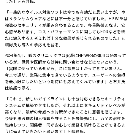
した」と石井氏。
「一般的なウイルス対策ソフトは今でも有効だと思いますが、や
はりランサムウェアなどには不十分と感じていました。HP WPSは
複数のセキュリティが組み合わさることで、多重防御となり、安
心感があります。コストパフォーマンスに関してもEDRなどを新
たに導入すると考えれば十分な効果が感じられるものでした」と
鵜野氏も導入の手応えを語る。
2024年4月、彩のクリニックでは実際にHP WPSの運用は始まって
いるが、職員や医師からは特に問い合わせなどはないという。
「実際に使っている側から、特に意見は上がってきていません。
今まで通り、業務に集中できているようです。ユーザーへの負担
を最小限にしたいという期待にも応えてくれています」と石井氏
は笑顔で語る。
「これで、新しいガイドラインにも十分対応できるセキュリティ
システムが構築できましたが、それ以上にセキュリティレベルが
高くなり、最新の脅威への対策ができたことに意義を感じます。
今後も患者様の個人情報を守ることを最優先にし、万全の耐性を
維持しつつ、関係者一同が安心して業務を続けることができるよ
うに備えていきたいと思います」と鵜野氏。