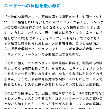
ユーザーへの負担を最小限に
「一般的な事例として、医療機関ではUSBメモリーや同一ネット
ワークに接続したPCを介して不正プログラムが侵入し、レントゲ
ンの制御PCの操作ができなくなるといった被害も発生していま
す。こうしたことからも、厚生労働省は普段インターネットに接
続しないPCでもセキュリティアップデートを行っているかもチェ
ック項目に盛り込まれました」と語る石井氏。こうした傾向か
ら、運用管理側でバージョンコントロールが可能な統合型のセキ
ュリティソリューションの必要性が出てきたのだ。
「それに加え、ランサムウェア等の最新の脅威は、職員の心の隙
を狙ってくる傾向もあります。もちろん、セキュリティリテラシ
ーを向上させる必要もありますが、なるべく負担はかけたくあり
ません。そこで、最新の脅威対策も視野に入れられるサービスで
あることも、システム選択の要件となっていました」と鵜野氏。
このほかの要件として、実務上問題がないこと、ITの専門家でなく
ともメンテナンスができること、コストパフォーマンスが高いこ
となども加えられた。こうした条件がある中、いくつかの候補の