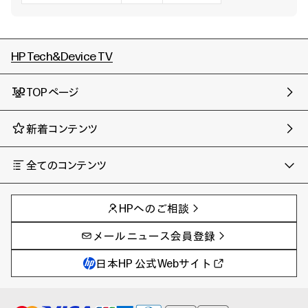
HP Tech&Device TV
TOPページ
新着コンテンツ
全てのコンテンツ
チャンネル
タグ
AIの進化と活用事例
事例
HPへのご相談
製品トレンド & レビュー
イベントレポート
サイバーセキュリティ
AI PC
メールニュース会員登録
教育とテクノロジー
AIワークステーション
自治体・公共
Poly
日本HP 公式Webサイト
ハイブリッドワーク
WXP（DEXツール）
ワークステーション