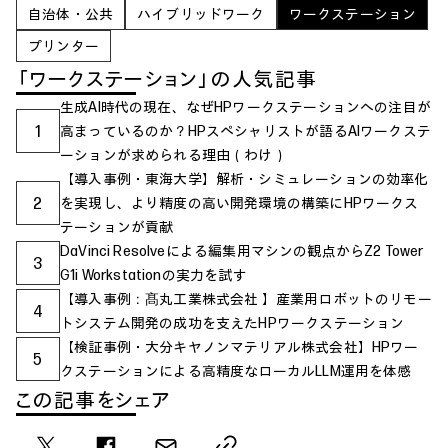
自治体・公共
ハイブリッドワーク
ワークステーション
プリンター
「ワークステーション」の人気記事
生成AI時代の現在、なぜHPワークステーションへの注目が
1
高まっているのか？HPスペシャリストが語るAIワークステ
ーションが求められる理由（わけ）
【導入事例・東海大学】解析・シミュレーションの効率化
2
を実現し、より精度の高い開発環境の構築にHPワークス
テーションが貢献
DaVinci Resolveによる編集用マシンの観点からZ2 Tower
3
G1i Workstationの実力を試す
【導入事例：髙丸工業株式会社 】産業用ロボットのリモー
4
トシステム開発の成功を支えたHPワークステーション
【検証事例・大分キヤノンマテリアル株式会社】HPワー
5
クステーションによる高精度なローカルLLM運用を体感
この記事をシェア