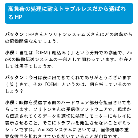
高負荷の処理に耐えトラブルレスだから選ばれ
る HP
パックン：
HPさんとソリトンシステムズさんはどの段階から
の協働関係なんでしょう。
小俣：
当社は「OEM（組込み）」という分野での参画で、Za
o-Xの映像伝送システムの一部として関わっています。存在と
しては黒子でしょうか。
パックン：
今日は表に出てきてくれてありがとうございます
（笑）さて、その「OEM」というのは、何を指しているので
しょう？
小俣：
映像を受信する側のハードウェア部分を担当させても
らってます。ソリトンさんの受信側ソフトウェアで、現場か
ら伝送されてくるデータを適切に処理しモニターにキレイに
表示させること、そこにトラブルを発生させないことがミッ
ションですね。Zao-Xのシステムにおいては、画像処理の重
要な役目を担わさせていただいていることが自負です。