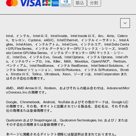
プリンター
タグ一覧
イベント・コラム
イベント・セミナー情報
コラム一覧
Intel、インテル、Intel ロゴ、Intel Inside、Intel Inside ロゴ、Arc、Arria、Celero
n、セレロン、Cyclone、eASIC、Intel Ethernet、インテル イーサネット、Intel A
gilex、Intel Atom、インテルアトム、Intel Core、インテルコア、Intel Data Cente
r GPU Flex Series、インテル データセンター GPU フレックス・シリーズ、Intel D
ata Center GPU Max Series、インテル データセンター GPU マックス・シリー
ズ、Intel Evo、インテル Evo、Gaudi、Intel Optane、インテル Optane、Intel vPr
o、インテルヴィープロ、Iris、Killer、MAX、Movidius、OpenVINO™、 Pentium、
ペンティアム、Intel RealSense、インテル RealSense、Intel Select Solutions、イ
ンテル Select ソリューション、Intel Si Photonics、インテル Si Photonics、Strati
x、Stratix ロゴ、Tofino、Ultrabook、Xeon、ジーオンは、Intel Corporation また
はその子会社の商標です。
AMD、AMD Arrowロゴ、Radeon、およびそれらの組み合わせは、Advanced Micr
o Devices, Inc.の商標です。
Google、Chromebook、Android、YouTube およびその他のマークは、Google LLC
の商標です。その他、本サイトに記載されている製品名、会社名は、それぞれ各
社の商標または登録商標です。
Qualcomm および Snapdragon は、Qualcomm Technologies, Inc. および／または
その子会社の商標または登録商標です。
本ページに掲載されるダイレクト価格には配送料は含まれておりません。