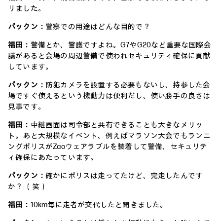
リました。
パックン：
警察での用途はどんな目的で？
福田：
警備とか、警護ですよね。G7やG20など重要な国際会
議があると会場の周辺警備で使われセキュリティ確保に貢献
しています。
パックン：
防犯カメラを設置する必要もないし、持参した会
場ですぐ使えるという機動力は便利だし、使い勝手の良さは
見事です。
福田：
中継画面は司令部と共有できることも大きなメリッ
ト。あと大規模なイベント、例えばマラソン大会でもランニ
ングポリスがZaoウェアラブルを装着して警備、セキュリテ
ィ確保にあたっています。
パックン：
確かにポリスは走ってたけど、完走したんです
か？ （笑）
福田：
10km毎に走者が交代したと聞きました。