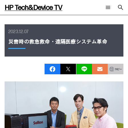
HP Tech&Device TV
新着コンテンツ
検索
HP Tech&Device TV 内のコンテンツを検索します。
2023.12.07
全てのコンテンツ
災害時の救急救命・遠隔医療システム革命
チャンネル
タグ
AIの進化と活用事例
事例
ご相談
製品トレンド & レビュー
イベントレポート
サイバーセキュリティ
AI PC
メールニュース会員登録
教育とテクノロジー
AIワークステーション
自治体・公共
Poly
日本HP 公式Webサイト
ハイブリッドワーク
WXP（DEXツール）
ワークステーション
プリンター
タグ一覧
イベント・コラム
イベント・セミナー情報
コラム一覧