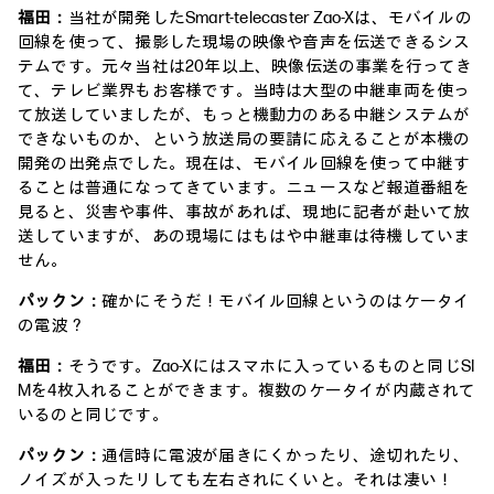
福田：
当社が開発したSmart-telecaster Zao-Xは、モバイルの
回線を使って、撮影した現場の映像や音声を伝送できるシス
テムです。元々当社は20年以上、映像伝送の事業を行ってき
て、テレビ業界もお客様です。当時は大型の中継車両を使っ
て放送していましたが、もっと機動力のある中継システムが
できないものか、という放送局の要請に応えることが本機の
開発の出発点でした。現在は、モバイル回線を使って中継す
ることは普通になってきています。ニュースなど報道番組を
見ると、災害や事件、事故があれば、現地に記者が赴いて放
送していますが、あの現場にはもはや中継車は待機していま
せん。
パックン：
確かにそうだ！モバイル回線というのはケータイ
の電波？
福田：
そうです。Zao-Xにはスマホに入っているものと同じSI
Mを4枚入れることができます。複数のケータイが内蔵されて
いるのと同じです。
パックン：
通信時に電波が届きにくかったり、途切れたり、
ノイズが入ったリしても左右されにくいと。それは凄い！