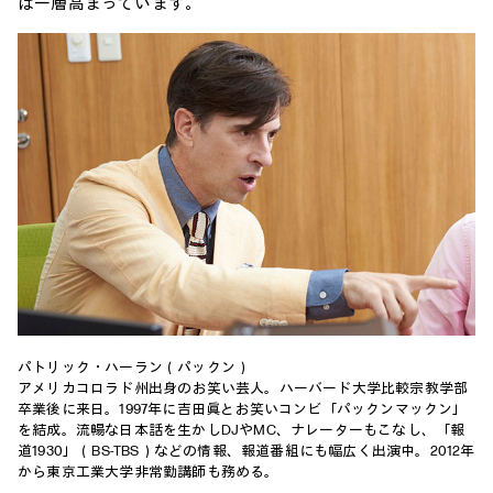
は一層高まっています。
パトリック・ハーラン（パックン）
アメリカコロラド州出身のお笑い芸人。ハーバード大学比較宗教学部
卒業後に来日。1997年に吉田眞とお笑いコンビ「パックンマックン」
を結成。流暢な日本話を生かしDJやMC、ナレーターもこなし、「報
道1930」（BS-TBS）などの情報、報道番組にも幅広く出演中。2012年
から東京工業大学非常勤講師も務める。