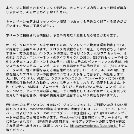
本ページに掲載されるダイレクト価格は、カスタマイズ内容によって価格が異な
りますので、あらかじめご了承ください。
キャンペーンモデルはキャンペーン期間中であっても予告なく終了する場合がご
ざいます。予めご了承ください。
本ページに掲載される情報は、予告や周知なく変更となる場合があります。
オーバークロックツールを使用するには、ソフトウェア使用許諾契約書（EULA）
に同意する必要があります。クロック周波数ならびに電圧、その両者もしくはい
ずれか一方の変更は、(1) システムの安定、ならびにシステムやプロセッサー、そ
の他システム・コンポーネントのライフサイクルの減少、(2) プロセッサーやその
他システム・コンポーネントのエラー、(3) システムのパフォーマンスの低減、(4)
システムやシステム・コンポーネントの高温化やその他のダメージ、(5) システム
データの統一性に影響を与える可能性があります。HP、インテル、AMDは、仕
様を超えたプロセッサーの動作についてはテストをしておらず、保証をしませ
ん。HP、インテル、AMDは、システムやシステム・コンポーネントについて業
界基準の仕様を超えた動作についてはテストをしておらず、保証をしません。H
P、インテル、AMDは、プロセッサーならびにその他のシステム・コンポーネン
トについて、クロック周波数と電圧、その両者もしくはいずれか一方を変更して
使用した場合を含み、特定の使用用途に適合するという責任を負いません。
Windowsのエディション、またはバージョンによっては、ご利用いただけない機
能もあります。 Windowsの機能を最大限に活用するには、ハードウェア、ドライ
バー、およびソフトウェアのアップグレードや別途購入、またはBIOSのアップデ
ートが必要となる場合があります。 Windows 10は自動的にアップデートされ、常
に有効化されます。 ISPの料金が適用され、今後アップデートの際に要件が追加
される場合もあります。 詳細については、
http://www.microsoft.com/ja-jp/
をご
覧ください。