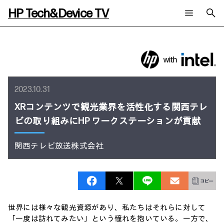
HP Tech&Device TV
新着コンテンツ
検索
HP Tech&Device TV 内のコンテンツを検索します。
全てのコンテンツ
チャンネル
タグ
2023.10.31
AIの進化と活用事例
事例
ご相談
製品トレンド & レビュー
イベントレポート
XRコンテンツで観光業界を活性化する関西テレ
サイバーセキュリティ
AI PC
メールニュース会員登録
ビの取り組みにHP ワークステーションが貢献
教育とテクノロジー
AIワークステーション
自治体・公共
Poly
日本HP 公式Webサイト
関西テレビ放送株式会社
ハイブリッドワーク
WXP（DEXツール）
ワークステーション
プリンター
タグ一覧
イベント・コラム
イベント・セミナー情報
コラム一覧
世界には様々な観光資源があり、私たちはそれらに対して
「一度は訪れてみたい」という憧れを抱いている。一方で、