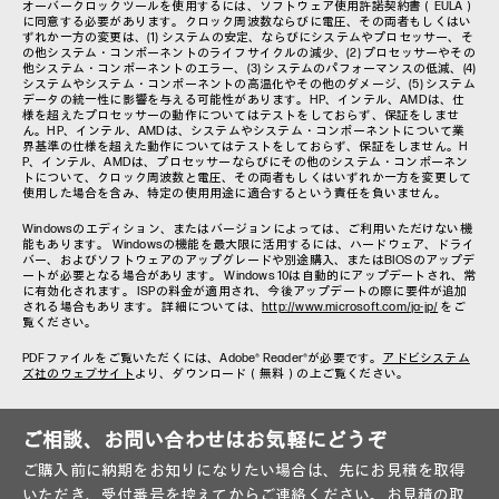
オーバークロックツールを使用するには、ソフトウェア使用許諾契約書（EULA）
に同意する必要があります。クロック周波数ならびに電圧、その両者もしくはい
ずれか一方の変更は、(1) システムの安定、ならびにシステムやプロセッサー、そ
の他システム・コンポーネントのライフサイクルの減少、(2) プロセッサーやその
他システム・コンポーネントのエラー、(3) システムのパフォーマンスの低減、(4)
システムやシステム・コンポーネントの高温化やその他のダメージ、(5) システム
データの統一性に影響を与える可能性があります。HP、インテル、AMDは、仕
様を超えたプロセッサーの動作についてはテストをしておらず、保証をしませ
ん。HP、インテル、AMDは、システムやシステム・コンポーネントについて業
界基準の仕様を超えた動作についてはテストをしておらず、保証をしません。H
P、インテル、AMDは、プロセッサーならびにその他のシステム・コンポーネン
トについて、クロック周波数と電圧、その両者もしくはいずれか一方を変更して
使用した場合を含み、特定の使用用途に適合するという責任を負いません。
Windowsのエディション、またはバージョンによっては、ご利用いただけない機
能もあります。 Windowsの機能を最大限に活用するには、ハードウェア、ドライ
バー、およびソフトウェアのアップグレードや別途購入、またはBIOSのアップデ
ートが必要となる場合があります。 Windows 10は自動的にアップデートされ、常
に有効化されます。 ISPの料金が適用され、今後アップデートの際に要件が追加
される場合もあります。 詳細については、
http://www.microsoft.com/ja-jp/
をご
覧ください。
PDFファイルをご覧いただくには、Adobe® Reader®が必要です。
アドビシステム
ズ社のウェブサイト
より、ダウンロード（無料）の上ご覧ください。
ご相談、お問い合わせはお気軽にどうぞ
ご購入前に納期をお知りになりたい場合は、先にお見積を取得
いただき、受付番号を控えてからご連絡ください。お見積の取