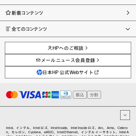
新着コンテンツ
全てのコンテンツ
チャンネル
タグ
AIの進化と活用事例
事例
HPへのご相談
製品トレンド & レビュー
イベントレポート
サイバーセキュリティ
AI PC
メールニュース会員登録
教育とテクノロジー
AIワークステーション
自治体・公共
Poly
日本HP 公式Webサイト
ハイブリッドワーク
WXP（DEXツール）
ワークステーション
プリンター
タグ一覧
イベント・コラム
イベント・セミナー情報
コラム一覧
Intel、インテル、Intel ロゴ、Intel Inside、Intel Inside ロゴ、Arc、Arria、Celero
n、セレロン、Cyclone、eASIC、Intel Ethernet、インテル イーサネット、Intel A