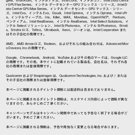
gilex、Intel Atom、インテルアトム、Intel Core、インテルコア、Intel Data Cente
r GPU Flex Series、インテル データセンター GPU フレックス・シリーズ、Intel D
ata Center GPU Max Series、インテル データセンター GPU マックス・シリー
ズ、Intel Evo、インテル Evo、Gaudi、Intel Optane、インテル Optane、Intel vPr
o、インテルヴィープロ、Iris、Killer、MAX、Movidius、OpenVINO™、 Pentium、
ペンティアム、Intel RealSense、インテル RealSense、Intel Select Solutions、イ
ンテル Select ソリューション、Intel Si Photonics、インテル Si Photonics、Strati
x、Stratix ロゴ、Tofino、Ultrabook、Xeon、ジーオンは、Intel Corporation また
はその子会社の商標です。
AMD、AMD Arrowロゴ、Radeon、およびそれらの組み合わせは、Advanced Micr
o Devices, Inc.の商標です。
Google、Chromebook、Android、YouTube およびその他のマークは、Google LLC
の商標です。その他、本サイトに記載されている製品名、会社名は、それぞれ各
社の商標または登録商標です。
Qualcomm および Snapdragon は、Qualcomm Technologies, Inc. および／または
その子会社の商標または登録商標です。
本ページに掲載されるダイレクト価格には配送料は含まれておりません。
本ページに掲載されるダイレクト価格は、カスタマイズ内容によって価格が異な
りますので、あらかじめご了承ください。
キャンペーンモデルはキャンペーン期間中であっても予告なく終了する場合がご
ざいます。予めご了承ください。
本ページに掲載される情報は、予告や周知なく変更となる場合があります。