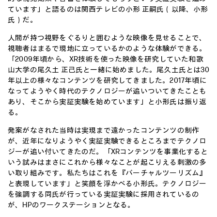
ています」と語るのは関西テレビの小形 正嗣氏（以降、小形
氏）だ。
人間が持つ視野をぐるりと囲むような映像を見せることで、
視聴者はまるで現地に立っているかのような体験ができる。
「2009年頃から、XR技術を使った映像を研究していた和歌
山大学の尾久土 正己氏と一緒に始めました。尾久土氏とは30
年以上の様々なコンテンツを研究してきました。2017年頃に
なってようやく時代のテクノロジーが追いついてきたことも
あり、そこから実証実験を始めています」と小形氏は振り返
る。
発案がなされた当時は実現まで遠かったコンテンツの制作
が、近年になりようやく実証実験できるところまでテクノロ
ジーが追い付いてきたのだ。「XRコンテンツを事業化すると
いう試みはまさにこれから様々なことが起こりえる刺激の多
い取り組みです。私たちはこれを『バーチャルツーリズム』
と表現しています」と笑顔を浮かべる小形氏。テクノロジー
を強調する同氏が行っている実証実験に採用されているの
が、HPのワークステーションとなる。