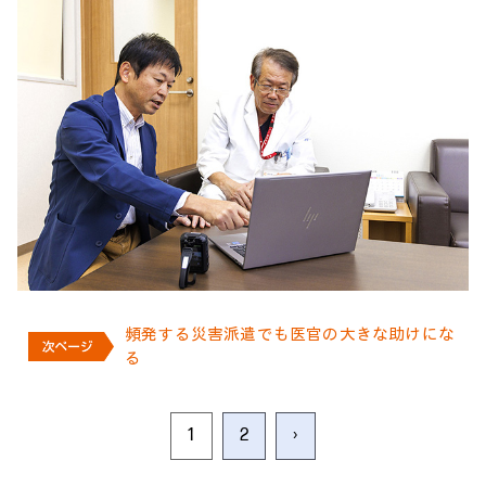
頻発する災害派遣でも医官の大きな助けにな
る
1
2
›