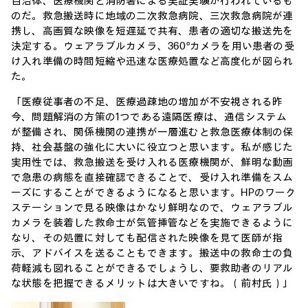
自治体、医療機関と消防署による実証実験が行われているも
のだ。救急搬送時に地域の二次救急病院、三次救急病院が連
携し、高画質な映像を短遅延で共有、患者の適切な搬送先を
決定する。ウェアラブルカメラ、360°カメラを用い患者の受
け入れ準備の時間短縮や迅速な医療処置など高度化が図られ
た。
「医療従事者の不足、医療過疎地の増加が不安視される昨
今、問題解消の方策の1つである遠隔医療は、通信システム
が整備され、関係機関の連携が一層進むと救急医療体制の保
持、社会基盤の強化に大いに役立つと思います。私が感じた
実用性では、救急搬送を受け入れる医療機関が、鮮明な動画
で急患の病態を直接確認できることで、受け入れ準備をスム
ーズにすることができるようになると思います。HPのワーク
ステーションで見る映像はかなり鮮明なので、ウェアラブル
カメラを装着した救命士が気管挿管などを実施できるように
なり、その処置に対しても配信された映像を見て医師が指
示、アドバイスを送ることもできます。搬送中の救命士の負
荷軽減も図れることができるでしょうし、要救助者のリアル
な状態を把握できるメリットは大きいですね。（前村氏）」