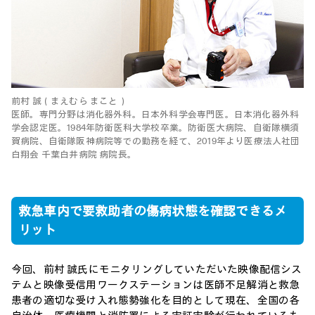
前村 誠（まえむら まこと）
医師。専門分野は消化器外科。日本外科学会専門医。日本消化器外科
学会認定医。1984年防衛医科大学校卒業。防衛医大病院、自衛隊横須
賀病院、自衛隊阪神病院等での勤務を経て、2019年より医療法人社団
白翔会 千葉白井病院 病院長。
救急車内で要救助者の傷病状態を確認できるメ
リット
今回、前村 誠氏にモニタリングしていただいた映像配信シス
テムと映像受信用ワークステーションは医師不足解消と救急
患者の適切な受け入れ態勢強化を目的として現在、全国の各