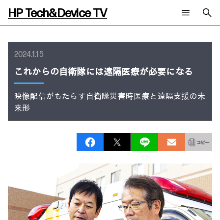
HP Tech&Device TV
新着コンテンツ
検索
HP Tech&Device TV 内のコンテンツを検索します。
2024.1.15
全てのコンテンツ
これからの自衛隊には遠隔医療が必要になる
チャンネル
タグ
AIの進化と活用事例
事例
ご相談
映像配信がもたらす自衛隊災害時医療と遠隔支援の未
製品トレンド & レビュー
イベントレポート
来形
サイバーセキュリティ
AI PC
メールニュース会員登録
教育とテクノロジー
AIワークステーション
自治体・公共
Poly
日本HP 公式Webサイト
ハイブリッドワーク
WXP（DEXツール）
ワークステーション
プリンター
タグ一覧
イベント・コラム
イベント・セミナー情報
コラム一覧