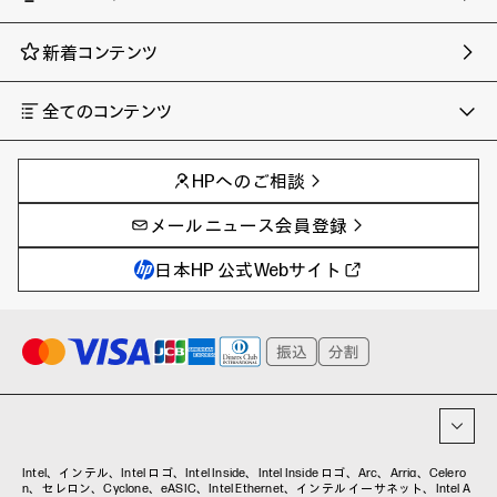
新着コンテンツ
全てのコンテンツ
チャンネル
タグ
AIの進化と活用事例
事例
HPへのご相談
製品トレンド & レビュー
イベントレポート
サイバーセキュリティ
AI PC
メールニュース会員登録
教育とテクノロジー
AIワークステーション
自治体・公共
Poly
日本HP 公式Webサイト
ハイブリッドワーク
WXP（DEXツール）
ワークステーション
プリンター
タグ一覧
イベント・コラム
イベント・セミナー情報
コラム一覧
Intel、インテル、Intel ロゴ、Intel Inside、Intel Inside ロゴ、Arc、Arria、Celero
n、セレロン、Cyclone、eASIC、Intel Ethernet、インテル イーサネット、Intel A