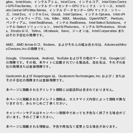
gilex、Intel Atom、インテルアトム、Intel Core、インテルコア、Intel Data Cente
r GPU Flex Series、インテル データセンター GPU フレックス・シリーズ、Intel D
ata Center GPU Max Series、インテル データセンター GPU マックス・シリー
ズ、Intel Evo、インテル Evo、Gaudi、Intel Optane、インテル Optane、Intel vPr
o、インテルヴィープロ、Iris、Killer、MAX、Movidius、OpenVINO™、 Pentium、
ペンティアム、Intel RealSense、インテル RealSense、Intel Select Solutions、イ
ンテル Select ソリューション、Intel Si Photonics、インテル Si Photonics、Strati
x、Stratix ロゴ、Tofino、Ultrabook、Xeon、ジーオンは、Intel Corporation また
はその子会社の商標です。
AMD、AMD Arrowロゴ、Radeon、およびそれらの組み合わせは、Advanced Micr
o Devices, Inc.の商標です。
Google、Chromebook、Android、YouTube およびその他のマークは、Google LLC
の商標です。その他、本サイトに記載されている製品名、会社名は、それぞれ各
社の商標または登録商標です。
Qualcomm および Snapdragon は、Qualcomm Technologies, Inc. および／または
その子会社の商標または登録商標です。
本ページに掲載されるダイレクト価格には配送料は含まれておりません。
本ページに掲載されるダイレクト価格は、カスタマイズ内容によって価格が異な
りますので、あらかじめご了承ください。
キャンペーンモデルはキャンペーン期間中であっても予告なく終了する場合がご
ざいます。予めご了承ください。
本ページに掲載される情報は、予告や周知なく変更となる場合があります。