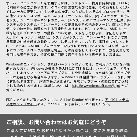
オーバークロックツールを使用するには、ソフトウェア使用許諾契約書（EULA）
に同意する必要があります。クロック周波数ならびに電圧、その両者もしくはい
ずれか一方の変更は、(1) システムの安定、ならびにシステムやプロセッサー、そ
の他システム・コンポーネントのライフサイクルの減少、(2) プロセッサーやその
他システム・コンポーネントのエラー、(3) システムのパフォーマンスの低減、(4)
システムやシステム・コンポーネントの高温化やその他のダメージ、(5) システム
データの統一性に影響を与える可能性があります。HP、インテル、AMDは、仕
様を超えたプロセッサーの動作についてはテストをしておらず、保証をしませ
ん。HP、インテル、AMDは、システムやシステム・コンポーネントについて業
界基準の仕様を超えた動作についてはテストをしておらず、保証をしません。H
P、インテル、AMDは、プロセッサーならびにその他のシステム・コンポーネン
トについて、クロック周波数と電圧、その両者もしくはいずれか一方を変更して
使用した場合を含み、特定の使用用途に適合するという責任を負いません。
Windowsのエディション、またはバージョンによっては、ご利用いただけない機
能もあります。 Windowsの機能を最大限に活用するには、ハードウェア、ドライ
バー、およびソフトウェアのアップグレードや別途購入、またはBIOSのアップデ
ートが必要となる場合があります。 Windows 10は自動的にアップデートされ、常
に有効化されます。 ISPの料金が適用され、今後アップデートの際に要件が追加
される場合もあります。 詳細については、
http://www.microsoft.com/ja-jp/
をご
覧ください。
PDFファイルをご覧いただくには、Adobe® Reader®が必要です。
アドビシステム
ズ社のウェブサイト
より、ダウンロード（無料）の上ご覧ください。
ご相談、お問い合わせはお気軽にどうぞ
ご購入前に納期をお知りになりたい場合は、先にお見積を取得