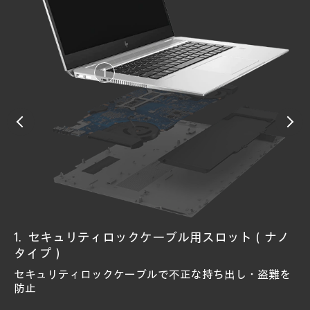
セキュリティロックケーブル用スロット（ナノ
HP Sure Recover Gen5
HP Tamper Lock
HP Sure View Reflect
プライバシーシャッター
顔認証カメラ
指紋認証センサー
HP Sure Run Gen5
HP Sure Admin
HP BIOSphere Gen6
HP Secure Erase
TPM 2.0セキュリティチップ
HP Endpoint Security Controller
HP Sure Start Gen7
タイプ）
ハードウェアの変更および埋め込みなど攻撃を防御
ビジュアルハッキング（のぞき見によるデータ盗難）を
スライド式のカバーをWebカメラにかけ、プライバシー
Windows Hello対応で立体検知するIRカメラ
Windows Hello対応で瞬時にサインインできるセンサー
ネットワーク経由で自動的にソフトウェアイメージを復
ウイルス対策などの主要なプロセスやアプリケーション
侵入される前にBIOSをロック
BIOS攻撃からの自己復旧およびランタイム侵入を検知
GPTの不正な変更や破損からの復旧とHDD/SSDのデータ
HDDからデータを完全消去、復元ソフトから不正復元を
暗号キーの生成、安全な保管および管理するためのマイ
BIOSレベルの攻撃から守りレジリエンスを実現するチッ
防止
を保護
旧
を監視
※NIST SP800-193準拠
完全消去
防止
クロチップ
プ
セキュリティロックケーブルで不正な持ち出し・盗難を
※NIST SP 800-147（ISO 19678）準拠
※NIST SP 800-88準拠
※ISO 11889 準拠
防止