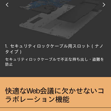
セキュリティロックケーブル用スロット（ナノ
HP Sure Recover Gen5
HP Tamper Lock
HP Sure View Reflect
プライバシーシャッター
顔認証カメラ
指紋認証センサー
HP Sure Run Gen5
HP Sure Admin
HP BIOSphere Gen6
HP Secure Erase
TPM 2.0セキュリティチップ
HP Endpoint Security Controller
HP Sure Start Gen7
タイプ）
ハードウェアの変更および埋め込みなど攻撃を防御
ビジュアルハッキング（のぞき見によるデータ盗難）を
スライド式のカバーをWebカメラにかけ、プライバシー
Windows Hello対応で立体検知するIRカメラ
Windows Hello対応で瞬時にサインインできるセンサー
ネットワーク経由で自動的にソフトウェアイメージを復
ウイルス対策などの主要なプロセスやアプリケーション
侵入される前にBIOSをロック
BIOS攻撃からの自己復旧およびランタイム侵入を検知
GPTの不正な変更や破損からの復旧とHDD/SSDのデータ
HDDからデータを完全消去、復元ソフトから不正復元を
暗号キーの生成、安全な保管および管理するためのマイ
BIOSレベルの攻撃から守りレジリエンスを実現するチッ
防止
を保護
旧
を監視
※NIST SP800-193準拠
完全消去
防止
クロチップ
プ
セキュリティロックケーブルで不正な持ち出し・盗難を
※NIST SP 800-147（ISO 19678）準拠
※NIST SP 800-88準拠
※ISO 11889 準拠
防止
快適なWeb会議に欠かせないコ
ラボレーション機能