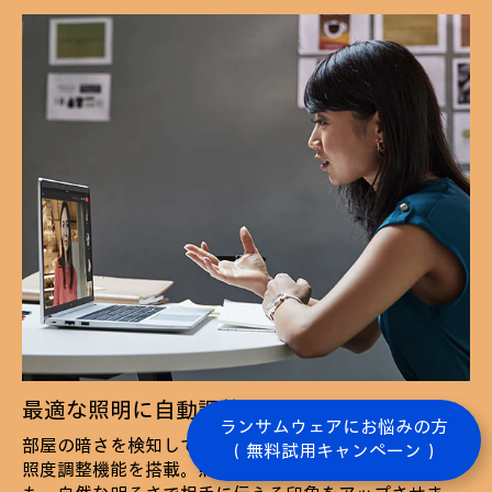
最適な照明に自動調整
ランサムウェアにお悩みの方
部屋の暗さを検知して、自動的に画像を明るくする、低
（無料試用キャンペーン）
照度調整機能を搭載。照明が足りず、暗い環境の場合で