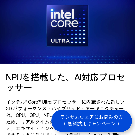
NPUを搭載した、AI対応プロセ
ッサー
インテル® Core™ Ultra プロセッサーに内蔵された新しい
3D パフォーマンス・ハイブリッド・アーキテクチャー
は、CPU、GPU、NPU を単一のパッケージに統合。 その
ランサムウェアにお悩みの方
ため、リアルタイムの言語翻訳、自動化された推論な
（無料試用キャンペーン）
ど、エキサイティングで新しい AI 機能を活用することが