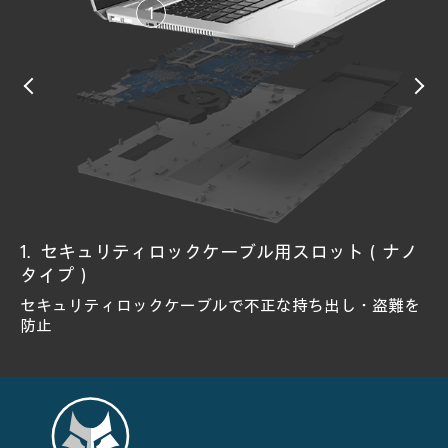
セキュリティロックケーブル用スロット（ナノ
HP Sure Run Gen5
HP Tamper Lock
プライバシーシャッター
顔認証カメラ
指紋認証センサー
HP Sure Recover Gen6
HP Sure Admin
HP Sure Start Gen7
HP Secure Erase
TPM 2.0セキュリティチップ
HP Endpoint Security Controller
HP BIOSphere Gen6
タイプ）
ハードウェアの変更および埋め込みなど攻撃を防御
スライド式のカバーをWebカメラにかけ、プライバシー
Windows Hello対応で立体検知するIRカメラ
Windows Hello対応で瞬時にサインインできるセンサー
ネットワーク経由で自動的にソフトウェアイメージを復
ウイルス対策などの主要なプロセスやアプリケーション
侵入される前にBIOSをロック
BIOS攻撃からの自己復旧およびランタイム侵入を検知
GPTの不正な変更や破損からの復旧とHDD/SSDのデータ
HDDからデータを完全消去、復元ソフトから不正復元を
暗号キーの生成、安全な保管および管理するためのマイ
BIOSレベルの攻撃から守りレジリエンスを実現するチッ
を保護
旧
を監視
※NIST SP800-193準拠
完全消去
防止
クロチップ
プ
セキュリティロックケーブルで不正な持ち出し・盗難を
※NIST SP 800-147（ISO 19678）準拠
※NIST SP 800-88準拠
※ISO 11889 準拠
防止