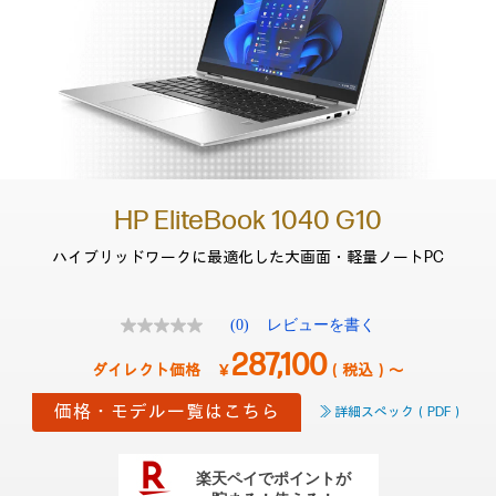
HP EliteBook 1040 G10
ハイブリッドワークに最適化した
大画面・軽量ノートPC
(0)
レビューを書く
評
価
287,100
値
￥
（税込）～
な
し.
価格・モデル一覧はこちら
≫ 詳細スペック（PDF）
同
じ
ペ
ー
ジ