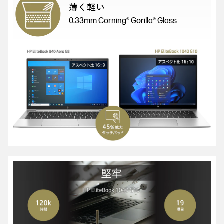
薄く軽い
0.33mm Corning® Gorilla® Glass