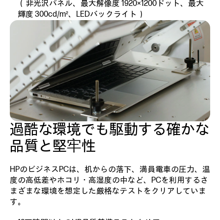
（非光沢パネル、最大解像度 1920×1200ドット、最大
輝度 300cd/m²、LEDバックライト）
過酷な環境でも駆動する
確かな
品質と堅牢性
HPのビジネスPCは、机からの落下、満員電車の圧力、温
度の高低差やホコリ・高湿度の中など、PCを利用するさ
まざまな環境を想定した厳格なテストをクリアしていま
す。