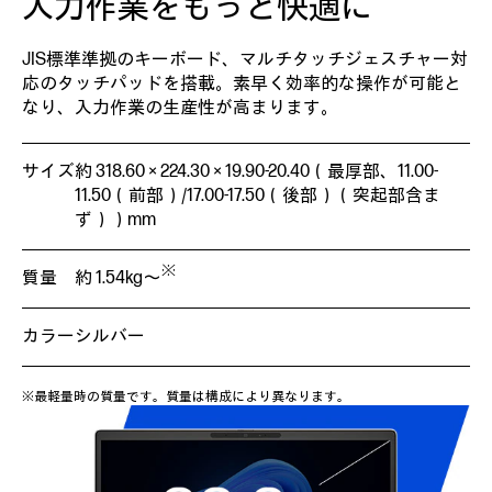
入力作業をもっと快適に
JIS標準準拠のキーボード、マルチタッチジェスチャー対
応のタッチパッドを搭載。素早く効率的な操作が可能と
なり、入力作業の生産性が高まります。
サイズ
約 318.60 × 224.30 × 19.90-20.40（最厚部、11.00-
11.50（前部）/17.00-17.50（後部）（突起部含ま
ず））mm
※
質量
約 1.54kg～
カラー
シルバー
※最軽量時の質量です。質量は構成により異なります。