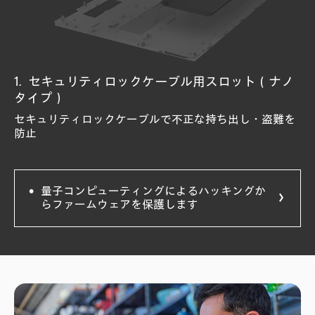
セキュリティロックケーブル用スロット（ナノ
HP Sure Admin
HP Tamper Lock
プライバシーシャッター
指紋認証センサー
HP Sure Recover Gen6
HP Sure Run Gen5
HP Sure Start Gen7
HP BIOSphere Gen6
TPM 2.0セキュリティチップ
HP Endpoint Security Controller
HP Secure Erase
タイプ）
ハードウェアの変更および埋め込みなど攻撃を防御
スライド式のカバーをWebカメラにかけ、プライバシー
Windows Hello対応で瞬時にサインインできるセンサー
ネットワーク経由で自動的にソフトウェアイメージを復
ウイルス対策などの主要なプロセスやアプリケーション
侵入される前にBIOSをロック
BIOS攻撃からの自己復旧およびランタイム侵入を検知
GPTの不正な変更や破損からの復旧とHDD/SSDのデータ
HDDからデータを完全消去、復元ソフトから不正復元を
暗号化キーの格納や、デジタル証明を生成するチップ
BIOSレベルの攻撃から守りレジリエンスを実現するチッ
を保護
旧
を監視
※NIST SP800-193準拠
完全消去
防止
※ISO 11889 準拠
プ
セキュリティロックケーブルで不正な持ち出し・盗難を
ネットワーク経由でのBIOS管理が可能
※NIST SP 800-147（ISO 19678）準拠
※NIST SP 800-88準拠
防止
量子コンピューティングによるハッキングか
らファームウェアを保護します