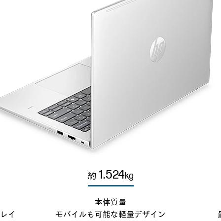
1.524
約
kg
本体質量
プレイ
モバイルも可能な軽量デザイン