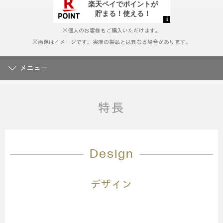
ジ
の
リ
ン
※個人のお客様もご購入いただけます。
ク。
※画像はイメージです。実際の製品とは異なる場合があります。
メニュー
特長
Design
デザイン