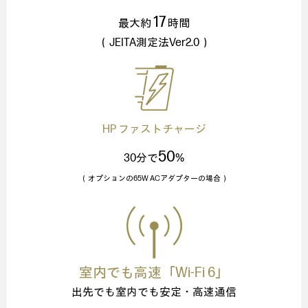
17
最大約
時間
（JEITA測定法Ver2.0）
HP ファストチャージ
50
30分で
%
（オプションの65W ACアダプターの場合）
室内でも高速「Wi-Fi 6」
出先でも室内でも安定・高速通信