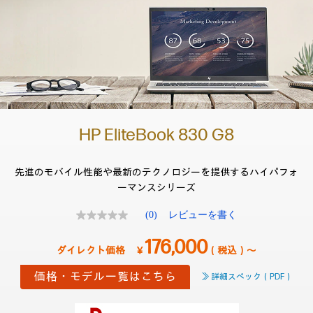
HP EliteBook 830 G8
先進のモバイル性能や最新のテクノロジーを提供する
ハイパフォ
ーマンスシリーズ
(0)
レビューを書く
評
価
値
176,000
￥
（税込）～
な
し.
同
価格・モデル一覧はこちら
≫ 詳細スペック（PDF）
じ
ペ
ー