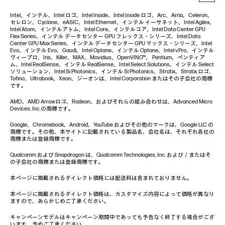
Intel、インテル、Intel ロゴ、Intel Inside、Intel Inside ロゴ、Arc、Arria、Celeron、
セレロン、Cyclone、eASIC、Intel Ethernet、インテル イーサネット、Intel Agilex、
Intel Atom、インテルアトム、Intel Core、インテルコア、Intel Data Center GPU
Flex Series、インテル データセンター GPU フレックス・シリーズ、Intel Data
Center GPU Max Series、インテル データセンター GPU マックス・シリーズ、Intel
Evo、インテル Evo、Gaudi、Intel Optane、インテル Optane、Intel vPro、インテル
ヴィープロ、Iris、Killer、MAX、Movidius、OpenVINO™、 Pentium、ペンティア
ム、Intel RealSense、インテル RealSense、Intel Select Solutions、インテル Select
ソリューション、Intel Si Photonics、インテル Si Photonics、Stratix、Stratix ロゴ、
Tofino、Ultrabook、Xeon、ジーオンは、Intel Corporation またはその子会社の商標
です。
AMD、AMD Arrowロゴ、Radeon、およびそれらの組み合わせは、Advanced Micro
Devices, Inc.の商標です。
Google、Chromebook、Android、YouTube およびその他のマークは、Google LLC の
商標です。その他、本サイトに記載されている製品名、会社名は、それぞれ各社の
商標または登録商標です。
Qualcomm および Snapdragon は、Qualcomm Technologies, Inc. および／またはそ
の子会社の商標または登録商標です。
本ページに掲載されるダイレクト価格には配送料は含まれておりません。
本ページに掲載されるダイレクト価格は、カスタマイズ内容によって価格が異なり
ますので、あらかじめご了承ください。
キャンペーンモデルはキャンペーン期間中であっても予告なく終了する場合がござ
います。予めご了承ください。