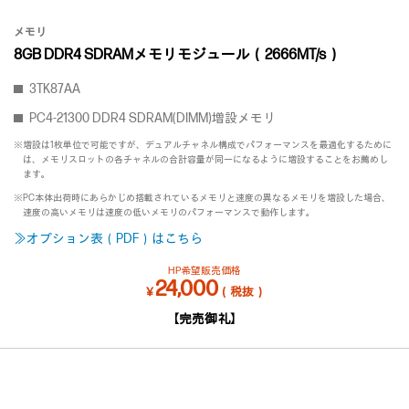
メモリ
8GB DDR4 SDRAMメモリモジュール（2666MT/s）
3TK87AA
PC4-21300 DDR4 SDRAM(DIMM)増設メモリ
※増設は1枚単位で可能ですが、デュアルチャネル構成でパフォーマンスを最適化するために
は、メモリスロットの各チャネルの合計容量が同一になるように増設することをお薦めし
ます。
※PC本体出荷時にあらかじめ搭載されているメモリと速度の異なるメモリを増設した場合、
速度の高いメモリは速度の低いメモリのパフォーマンスで動作します。
≫オプション表（PDF）はこちら
HP希望販売価格
24,000
￥
（税抜）
【完売御礼】