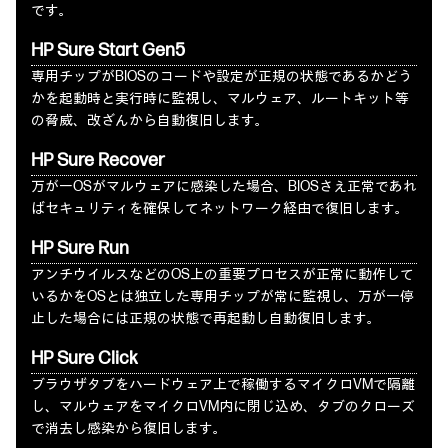
です。
HP Sure Start Gen5
専用チップがBIOSのコードや設定が正規の状態であるかどう
かを起動時と実行時に監視し、マルウェア、ルートキット等
の脅威、改ざんから自動復旧します。
HP Sure Recover
万が一OSがマルウェアに感染した場合、BIOSさえ正常であれ
ばセキュリティを確保してネットワーク経由で復旧します。
HP Sure Run
アンチウイルスなどのOS上の重要プロセスが正常に動作して
いるかをOSとは独立した専用チップが常に監視し、万が一停
止した場合には正規の状態で再起動し自動復旧します。
HP Sure Click
ブラウザタブをハードウェア上で稼働するマイクロVMで隔離
し、マルウェアをマイクロVM内に閉じ込め、タブのクローズ
で消去し感染から復旧します。