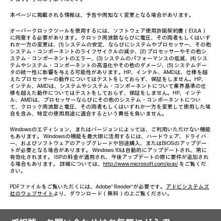
本ページに掲載される情報は、予告や周知なく変更となる場合があります。
オーバークロックツールを使用するには、ソフトウェア使用許諾契約書（EULA）
に同意する必要があります。クロック周波数ならびに電圧、その両者もしくはいず
れか一方の変更は、(1) システムの安定、ならびにシステムやプロセッサー、その他
システム・コンポーネントのライフサイクルの減少、(2) プロセッサーやその他シ
ステム・コンポーネントのエラー、(3) システムのパフォーマンスの低減、(4) シス
テムやシステム・コンポーネントの高温化やその他のダメージ、(5) システムデー
タの統一性に影響を与える可能性があります。HP、インテル、AMDは、仕様を超
えたプロセッサーの動作についてはテストをしておらず、保証をしません。HP、
インテル、AMDは、システムやシステム・コンポーネントについて業界基準の仕
様を超えた動作についてはテストをしておらず、保証をしません。HP、インテ
ル、AMDは、プロセッサーならびにその他のシステム・コンポーネントについ
て、クロック周波数と電圧、その両者もしくはいずれか一方を変更して使用した場
合を含み、特定の使用用途に適合するという責任を負いません。
Windowsのエディション、またはバージョンによっては、ご利用いただけない機能
もあります。 Windowsの機能を最大限に活用するには、ハードウェア、ドライバ
ー、およびソフトウェアのアップグレードや別途購入、またはBIOSのアップデー
トが必要となる場合があります。 Windows 10は自動的にアップデートされ、常に
有効化されます。 ISPの料金が適用され、今後アップデートの際に要件が追加され
る場合もあります。 詳細については、
http://www.microsoft.com/ja-jp/
をご覧くだ
さい。
PDFファイルをご覧いただくには、Adobe® Reader®が必要です。
アドビシステムズ
社のウェブサイト
より、ダウンロード（無料）の上ご覧ください。