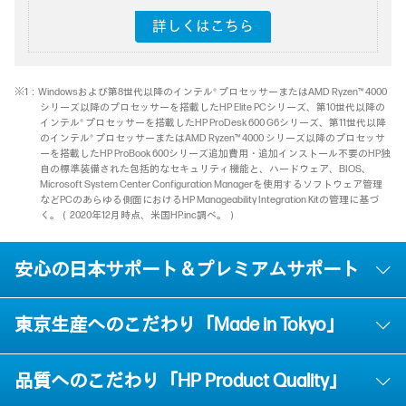
詳しくはこちら
※1：Windowsおよび第8世代以降のインテル® プロセッサーまたはAMD Ryzen™ 4000
シリーズ以降のプロセッサーを搭載したHP Elite PCシリーズ、第10世代以降の
インテル® プロセッサーを搭載したHP ProDesk 600 G6シリーズ、第11世代以降
のインテル® プロセッサーまたはAMD Ryzen™ 4000 シリーズ以降のプロセッサ
ーを搭載したHP ProBook 600シリーズ追加費用・追加インストール不要のHP独
自の標準装備された包括的なセキュリティ機能と、ハードウェア、BIOS、
Microsoft System Center Configuration Managerを使用するソフトウェア管理
などPCのあらゆる側面におけるHP Manageability Integration Kitの管理に基づ
く。（2020年12月時点、米国HP.inc調べ。）
安心の日本サポート＆プレミアムサポート
東京生産へのこだわり「Made in Tokyo」
品質へのこだわり「HP Product Quality」