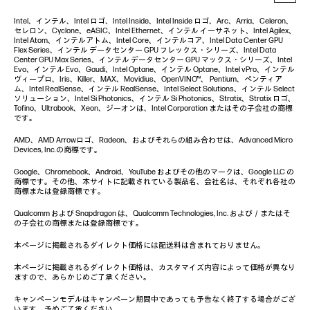
Intel、インテル、Intel ロゴ、Intel Inside、Intel Inside ロゴ、Arc、Arria、Celeron、
セレロン、Cyclone、eASIC、Intel Ethernet、インテル イーサネット、Intel Agilex、
Intel Atom、インテルアトム、Intel Core、インテルコア、Intel Data Center GPU
Flex Series、インテル データセンター GPU フレックス・シリーズ、Intel Data
Center GPU Max Series、インテル データセンター GPU マックス・シリーズ、Intel
Evo、インテル Evo、Gaudi、Intel Optane、インテル Optane、Intel vPro、インテル
ヴィープロ、Iris、Killer、MAX、Movidius、OpenVINO™、 Pentium、ペンティア
ム、Intel RealSense、インテル RealSense、Intel Select Solutions、インテル Select
ソリューション、Intel Si Photonics、インテル Si Photonics、Stratix、Stratix ロゴ、
Tofino、Ultrabook、Xeon、ジーオンは、Intel Corporation またはその子会社の商標
です。
AMD、AMD Arrowロゴ、Radeon、およびそれらの組み合わせは、Advanced Micro
Devices, Inc.の商標です。
Google、Chromebook、Android、YouTube およびその他のマークは、Google LLC の
商標です。その他、本サイトに記載されている製品名、会社名は、それぞれ各社の
商標または登録商標です。
Qualcomm および Snapdragon は、Qualcomm Technologies, Inc. および／またはそ
の子会社の商標または登録商標です。
本ページに掲載されるダイレクト価格には配送料は含まれておりません。
本ページに掲載されるダイレクト価格は、カスタマイズ内容によって価格が異なり
ますので、あらかじめご了承ください。
キャンペーンモデルはキャンペーン期間中であっても予告なく終了する場合がござ
います。予めご了承ください。