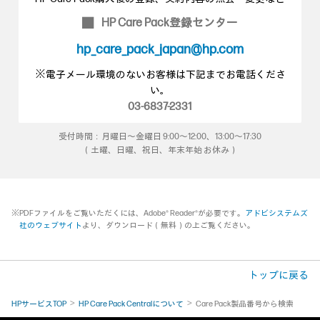
HP Care Pack登録センター
■
hp_care_pack_japan@hp.com
※電子メール環境のないお客様は下記までお電話くださ
い。
03-6837-2331
受付時間：月曜日～金曜日 9:00～12:00、13:00～17:30
（土曜、日曜、祝日、年末年始 お休み）
※PDFファイルをご覧いただくには、Adobe® Reader®が必要です。
アドビシステムズ
社のウェブサイト
より、ダウンロード（無料）の上ご覧ください。
トップに戻る
HPサービスTOP
HP Care Pack Centralについて
Care Pack製品番号から検索