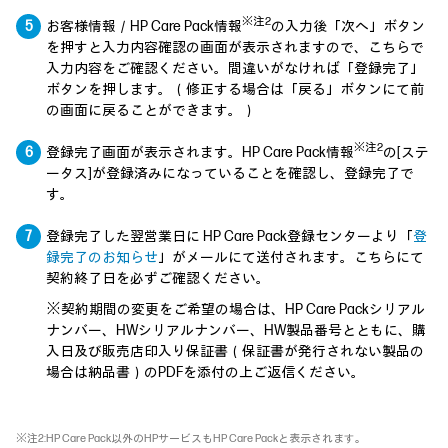
※注2
お客様情報／HP Care Pack情報
の入力後「次へ」ボタン
を押すと入力内容確認の画面が表示されますので、こちらで
入力内容をご確認ください。間違いがなければ「登録完了」
ボタンを押します。（修正する場合は「戻る」ボタンにて前
の画面に戻ることができます。）
※注2
登録完了画面が表示されます。HP Care Pack情報
の[ステ
ータス]が登録済みになっていることを確認し、登録完了で
す。
登録完了した翌営業日に HP Care Pack登録センターより「
登
録完了のお知らせ
」がメールにて送付されます。こちらにて
契約終了日を必ずご確認ください。
※契約期間の変更をご希望の場合は、HP Care Packシリアル
ナンバー、HWシリアルナンバー、HW製品番号とともに、購
入日及び販売店印入り保証書（保証書が発行されない製品の
場合は納品書）のPDFを添付の上ご返信ください。
※注2:HP Care Pack以外のHPサービスもHP Care Packと表示されます。