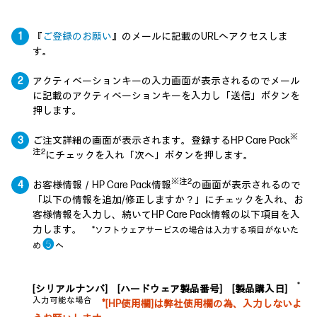
『
ご登録のお願い
』のメールに記載のURLへアクセスしま
す。
アクティベーションキーの入力画面が表示されるのでメール
に記載のアクティベーションキーを入力し「送信」ボタンを
押します。
※
ご注文詳細の画面が表示されます。登録するHP Care Pack
注2
にチェックを入れ「次へ」ボタンを押します。
※注2
お客様情報／HP Care Pack情報
の画面が表示されるので
「以下の情報を追加/修正しますか？」にチェックを入れ、お
客様情報を入力し、続いてHP Care Pack情報の以下項目を入
力します。
*ソフトウェアサービスの場合は入力する項目がないた
❺
め
へ
*
[シリアルナンバ] [ハードウェア製品番号] [製品購入日]
入力可能な場合
*[HP使用欄]は弊社使用欄の為、入力しないよ