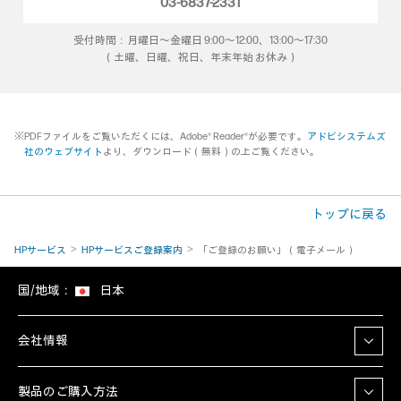
03-6837-2331
受付時間：月曜日～金曜日 9:00～12:00、13:00～17:30
（土曜、日曜、祝日、年末年始 お休み）
※PDFファイルをご覧いただくには、Adobe® Reader®が必要です。
アドビシステムズ
社のウェブサイト
より、ダウンロード（無料）の上ご覧ください。
トップに戻る
HPサービス
HPサービスご登録案内
「ご登録のお願い」（電子メール）
国/地域：
日本
会社情報
製品のご購入方法