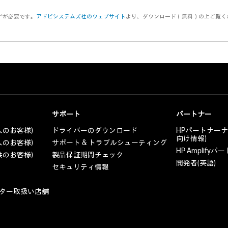
er®が必要です。
アドビシステムズ社のウェブサイト
より、ダウンロード（無料）の上ご覧く
サポート
パートナー
人のお客様)
ドライバーのダウンロード
HPパートナー
向け情報)
人のお客様)
サポート & トラブルシューティング
HP Amplif
共のお客様)
製品保証期間チェック
開発者(英語)
セキュリティ情報
ター取扱い店舗