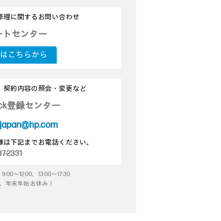
修理に関するお問い合わせ
ートセンター
はこちらから
の登録、契約内容の照会・変更など
Pack登録センター
_japan@hp.com
様は下記までお電話ください。
7-2331
～12:00、13:00～17:30
、年末年始 お休み）