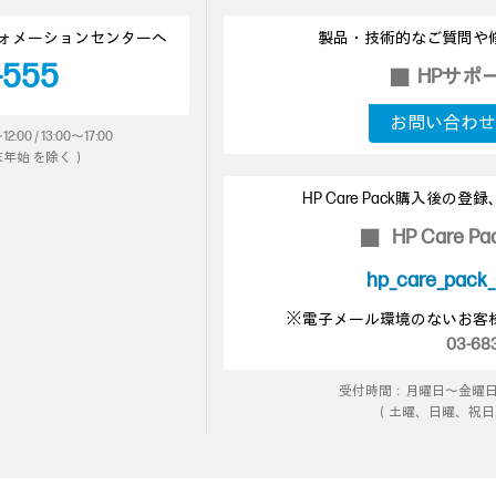
ォメーションセンターへ
製品・技術的なご質問や
-555
HPサポ
■
お問い合わせ
 / 13:00～17:00
年始 を除く）
HP Care Pack購入後
HP Care 
■
hp_care_pack
※電子メール環境のないお客
03-683
受付時間：月曜日～金曜日 9:00
（土曜、日曜、祝日